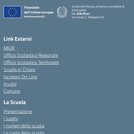
Scuola dell’infanzia, primaria e secondaria di
primo grado
I.C. Aldo Moro
Via Viviani 2, Maddaloni CE
— Visita la pagina iniziale della scuola
Link Esterni
MIUR
Ufficio Scolastico Regionale
Ufficio Scolastico Territoriale
Scuola in Chiaro
Iscrizioni On Line
Invalsi
Comune
La Scuola
Presentazione
I luoghi
I numeri della scuola
Le carte della scuola