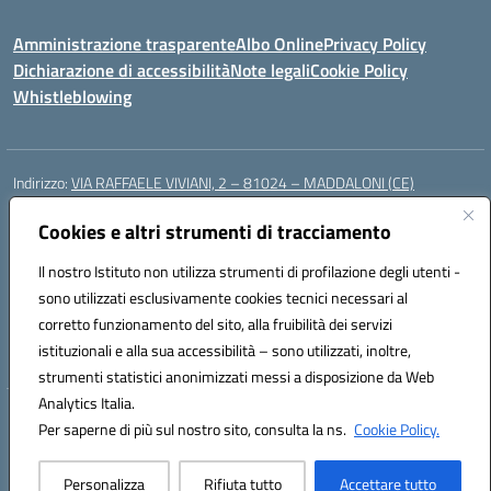
Amministrazione trasparente
Albo Online
Privacy Policy
Dichiarazione di accessibilità
Note legali
Cookie Policy
Whistleblowing
Indirizzo:
VIA RAFFAELE VIVIANI, 2 – 81024 – MADDALONI (CE)
Centralino:
0823435949
Email:
ceic8av00r@istruzione.it
Posta elettronica certificata (PEC):
Cookies e altri strumenti di tracciamento
ceic8av00r@pec.istruzione.it
Codice fiscale: 93086020612
Il nostro Istituto non utilizza strumenti di profilazione degli utenti -
Codice meccanografico:
CEIC8AV00R
sono utilizzati esclusivamente cookies tecnici necessari al
Codice Indice delle Pubbliche Amministrazioni (IPA): icamm
corretto funzionamento del sito, alla fruibilità dei servizi
Codice unico di fatturazione (CUF): UF8WE6
istituzionali e alla sua accessibilità – sono utilizzati, inoltre,
strumenti statistici anonimizzati messi a disposizione da Web
Analytics Italia.
Hosting & Powered by 3D Solution S.r.l.
Per saperne di più sul nostro sito, consulta la ns.
Cookie Policy.
Concept & Design by Designers Italia
Personalizza
Rifiuta tutto
Accettare tutto