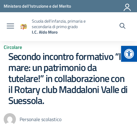
Vai ai contenuti
Vai al menu di navigazione
Vai al footer
Ministero dell'Istruzione e del Merito
Scuola dell’infanzia, primaria e
secondaria di primo grado
I.C. Aldo Moro
Apr
Circolare
Secondo incontro formativo “Il
mare: un patrimonio da
tutelare!” in collaborazione con
il Rotary club Maddaloni Valle di
Suessola.
Personale scolastico