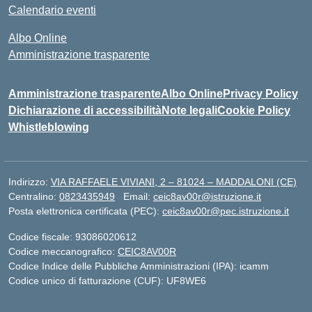
Calendario eventi
Albo Online
Amministrazione trasparente
Amministrazione trasparente
Albo Online
Privacy Policy
Dichiarazione di accessibilità
Note legali
Cookie Policy
Whistleblowing
Indirizzo:
VIA RAFFAELE VIVIANI, 2 – 81024 – MADDALONI (CE)
Centralino:
0823435949
Email:
ceic8av00r@istruzione.it
Posta elettronica certificata (PEC):
ceic8av00r@pec.istruzione.it
Codice fiscale: 93086020612
Codice meccanografico:
CEIC8AV00R
Codice Indice delle Pubbliche Amministrazioni (IPA): icamm
Codice unico di fatturazione (CUF): UF8WE6