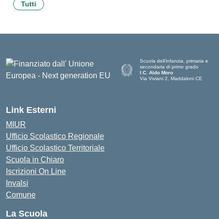
Tutti
Scuola dell’infanzia, primaria e
secondaria di primo grado
I.C. Aldo Moro
Via Viviani 2, Maddaloni CE
— Visita la pagina iniziale della scu
Link Esterni
MIUR
Ufficio Scolastico Regionale
Ufficio Scolastico Territoriale
Scuola in Chiaro
Iscrizioni On Line
Invalsi
Comune
La Scuola