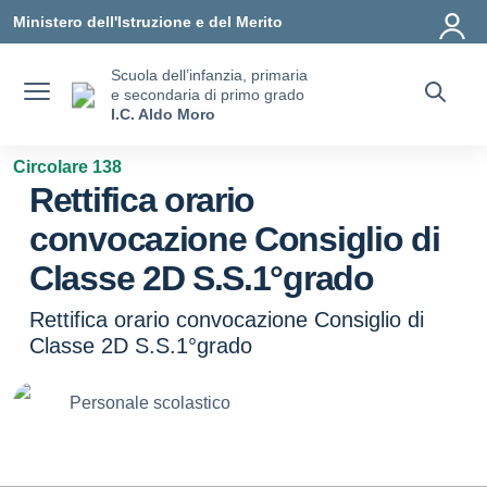
Vai ai contenuti
Vai al menu di navigazione
Vai al footer
Ministero dell'Istruzione e del Merito
Scuola dell’infanzia, primaria
e secondaria di primo grado
I.C. Aldo Moro
Circolare 138
Rettifica orario
convocazione Consiglio di
Classe 2D S.S.1°grado
Rettifica orario convocazione Consiglio di
Classe 2D S.S.1°grado
Personale scolastico