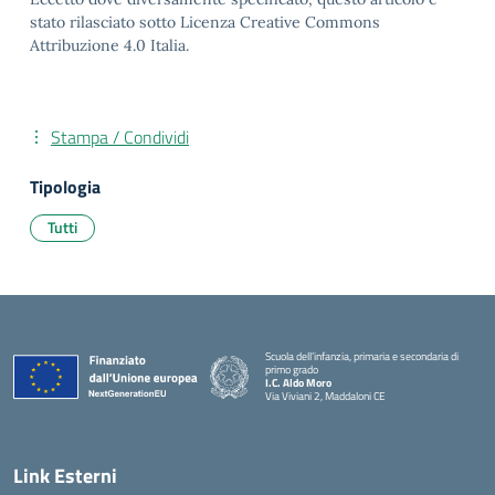
stato rilasciato sotto Licenza Creative Commons
Attribuzione 4.0 Italia.
Stampa / Condividi
Tipologia
Tutti
Scuola dell’infanzia, primaria e secondaria di
primo grado
I.C. Aldo Moro
Via Viviani 2, Maddaloni CE
— Visita la pagina iniziale della scuola
Link Esterni