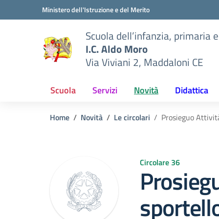
Vai ai contenuti
Vai al menu di navigazione
Vai al footer
Ministero dell'Istruzione e del Merito
Scuola dell’infanzia, primaria 
I.C. Aldo Moro
Via Viviani 2, Maddaloni CE
Scuola
Servizi
Novità
Didattica
Home
Novità
Le circolari
Prosieguo Attività
Circolare 36
Prosiegu
sportello