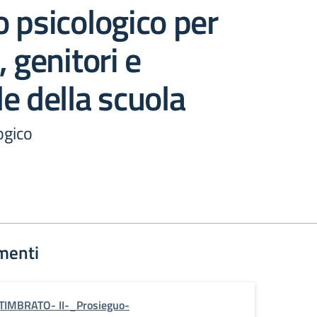
 psicologico per
, genitori e
e della scuola
ogico
menti
TIMBRATO- II-_Prosieguo-