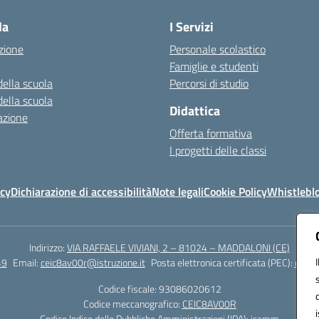
la
I Servizi
zione
Personale scolastico
Famiglie e studenti
della scuola
Percorsi di studio
della scuola
Didattica
azione
Offerta formativa
I progetti delle classi
icy
Dichiarazione di accessibilità
Note legali
Cookie Policy
Whistlebl
Indirizzo:
VIA RAFFAELE VIVIANI, 2 – 81024 – MADDALONI (CE)
49
Email:
ceic8av00r@istruzione.it
Posta elettronica certificata (PEC):
ceic8
Codice fiscale: 93086020612
Codice meccanografico:
CEIC8AV00R
Codice Indice delle Pubbliche Amministrazioni (IPA): icamm