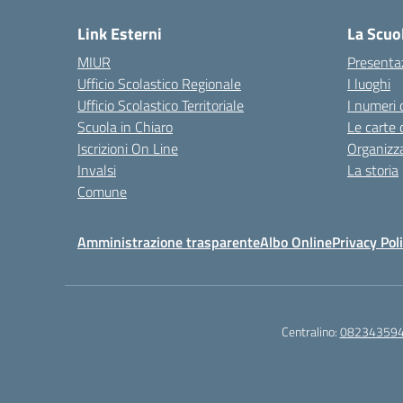
Link Esterni
La Scuo
MIUR
Presenta
Ufficio Scolastico Regionale
I luoghi
Ufficio Scolastico Territoriale
I numeri 
Scuola in Chiaro
Le carte 
Iscrizioni On Line
Organizz
Invalsi
La storia
Comune
Amministrazione trasparente
Albo Online
Privacy Pol
Centralino:
08234359