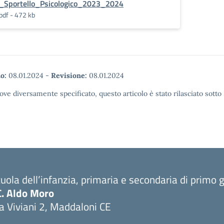
_Sportello_Psicologico_2023_2024
pdf - 472 kb
o:
08.01.2024
-
Revisione:
08.01.2024
ove diversamente specificato, questo articolo è stato rilasciato sott
uola dell’infanzia, primaria e secondaria di primo 
C. Aldo Moro
a Viviani 2, Maddaloni CE
Visita la pagina iniziale della scuola