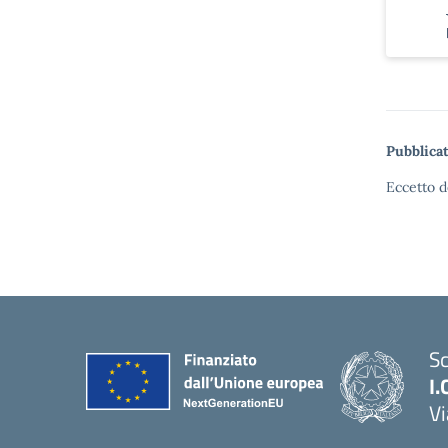
Pubblicat
Eccetto d
Sc
I.
Vi
— 