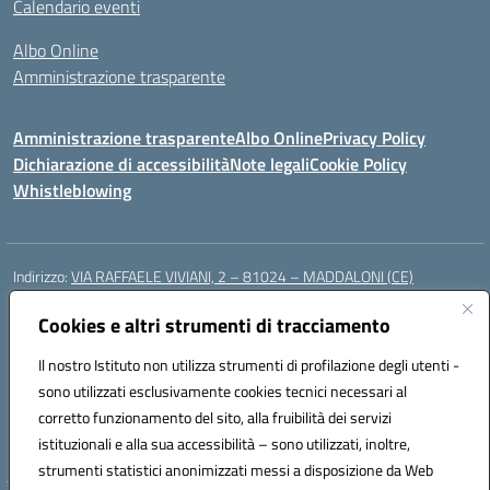
Calendario eventi
Albo Online
Amministrazione trasparente
Amministrazione trasparente
Albo Online
Privacy Policy
Dichiarazione di accessibilità
Note legali
Cookie Policy
Whistleblowing
Indirizzo:
VIA RAFFAELE VIVIANI, 2 – 81024 – MADDALONI (CE)
Centralino:
0823435949
Email:
ceic8av00r@istruzione.it
Posta elettronica certificata (PEC):
Cookies e altri strumenti di tracciamento
ceic8av00r@pec.istruzione.it
Codice fiscale: 93086020612
Il nostro Istituto non utilizza strumenti di profilazione degli utenti -
Codice meccanografico:
CEIC8AV00R
sono utilizzati esclusivamente cookies tecnici necessari al
Codice Indice delle Pubbliche Amministrazioni (IPA): icamm
corretto funzionamento del sito, alla fruibilità dei servizi
Codice unico di fatturazione (CUF): UF8WE6
istituzionali e alla sua accessibilità – sono utilizzati, inoltre,
strumenti statistici anonimizzati messi a disposizione da Web