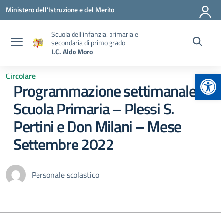
Vai ai contenuti
Vai al menu di navigazione
Vai al footer
Ministero dell'Istruzione e del Merito
Scuola dell’infanzia, primaria e
secondaria di primo grado
I.C. Aldo Moro
Apr
Circolare
Programmazione settimanale
Scuola Primaria – Plessi S.
Pertini e Don Milani – Mese
Settembre 2022
Personale scolastico