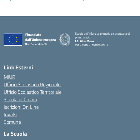
Scuola dell’infanzia, primaria e secondaria di
primo grado
I.C. Aldo Moro
Via Viviani 2, Maddaloni CE
— Visita la pagina iniziale della scuola
Link Esterni
MIUR
Ufficio Scolastico Regionale
Ufficio Scolastico Territoriale
Scuola in Chiaro
Iscrizioni On Line
Invalsi
Comune
La Scuola