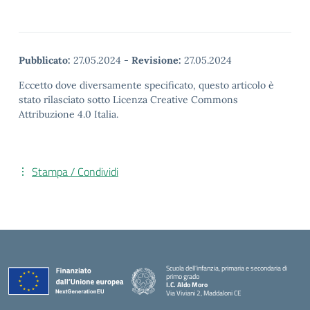
Pubblicato:
27.05.2024
-
Revisione:
27.05.2024
Eccetto dove diversamente specificato, questo articolo è
stato rilasciato sotto Licenza Creative Commons
Attribuzione 4.0 Italia.
Stampa / Condividi
Scuola dell’infanzia, primaria e secondaria di
primo grado
I.C. Aldo Moro
Via Viviani 2, Maddaloni CE
— Visita la pagina iniziale della scuola