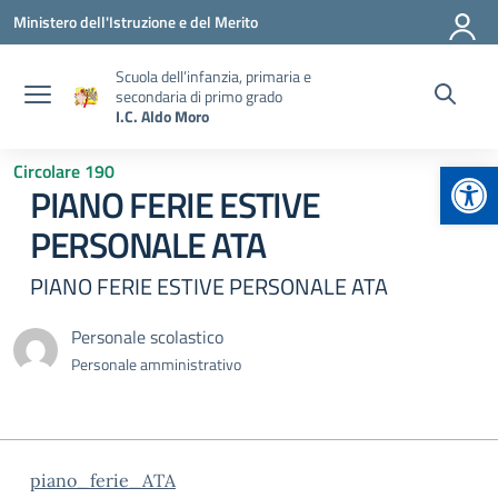
Vai ai contenuti
Vai al menu di navigazione
Vai al footer
Ministero dell'Istruzione e del Merito
Scuola dell’infanzia, primaria e
secondaria di primo grado
I.C. Aldo Moro
Apr
Circolare 190
PIANO FERIE ESTIVE
PERSONALE ATA
PIANO FERIE ESTIVE PERSONALE ATA
Personale scolastico
Personale amministrativo
piano_ferie_ATA