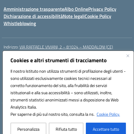
Amministrazione trasparente
Albo Online
Privacy Policy
Dichiarazione di accessibilità
Note legali
Cookie Policy
Whistleblowing
Indirizzo:
VIA RAFFAELE VIVIANI, 2 – 81024 – MADDALONI (CE)
Centralino:
0823435949
Email:
ceic8av00r@istruzione.it
Posta elettronica certificata (PEC):
Cookies e altri strumenti di tracciamento
ceic8av00r@pec.istruzione.it
Codice fiscale: 93086020612
Il nostro Istituto non utilizza strumenti di profilazione degli utenti -
Codice meccanografico:
CEIC8AV00R
sono utilizzati esclusivamente cookies tecnici necessari al
Codice Indice delle Pubbliche Amministrazioni (IPA): icamm
corretto funzionamento del sito, alla fruibilità dei servizi
Codice unico di fatturazione (CUF): UF8WE6
istituzionali e alla sua accessibilità – sono utilizzati, inoltre,
strumenti statistici anonimizzati messi a disposizione da Web
Analytics Italia.
Hosting & Powered by 3D Solution S.r.l.
Per saperne di più sul nostro sito, consulta la ns.
Cookie Policy.
Concept & Design by Designers Italia
Personalizza
Rifiuta tutto
Accettare tutto