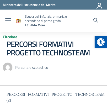
Vai ai contenuti
Vai al menu di navigazione
Vai al footer
Ministero dell'Istruzione e del Merito
Scuola dell’infanzia, primaria e
secondaria di primo grado
I.C. Aldo Moro
Apr
Circolare
PERCORSI FORMATIVI
PROGETTO TECHNOSTEAM
Personale scolastico
PERCORSI_FORMATIVI_PROGETTO_TECHNOSTEAM
(2)