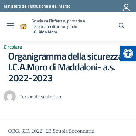
Vai ai contenuti
Vai al menu di navigazione
Vai al footer
Ministero dell'Istruzione e del Merito
Scuola dell’infanzia, primaria e
secondaria di primo grado
I.C. Aldo Moro
Apr
Circolare
Organigramma della sicurezza
I.C.A.Moro di Maddaloni- a.s.
2022-2023
Personale scolastico
ORG. SIC. 2022_23 Scuola Secondaria