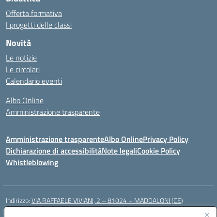
Offerta formativa
I progetti delle classi
Novità
Le notizie
Le circolari
Calendario eventi
Albo Online
Amministrazione trasparente
Amministrazione trasparente
Albo Online
Privacy Policy
Dichiarazione di accessibilità
Note legali
Cookie Policy
Whistleblowing
Indirizzo:
VIA RAFFAELE VIVIANI, 2 – 81024 – MADDALONI (CE)
Centralino:
0823435949
Email:
ceic8av00r@istruzione.it