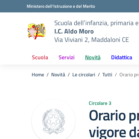
Vai ai contenuti
Vai al menu di navigazione
Vai al footer
Ministero dell'Istruzione e del Merito
Scuola dell’infanzia, primaria 
I.C. Aldo Moro
Via Viviani 2, Maddaloni CE
Scuola
Servizi
Novità
Didattica
Home
Novità
Le circolari
Tutti
Orario pr
Circolare 3
Orario p
vigore d