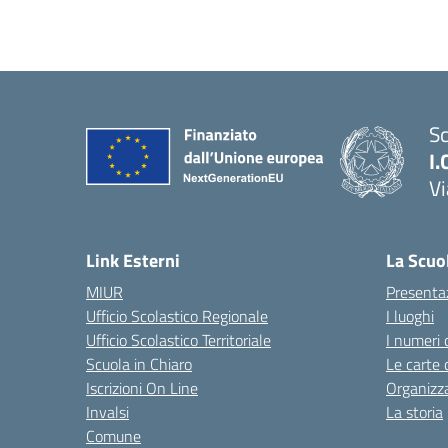
Sc
I.
Vi
— 
Link Esterni
La Scuo
MIUR
Presenta
Ufficio Scolastico Regionale
I luoghi
Ufficio Scolastico Territoriale
I numeri 
Scuola in Chiaro
Le carte 
Iscrizioni On Line
Organizz
Invalsi
La storia
Comune