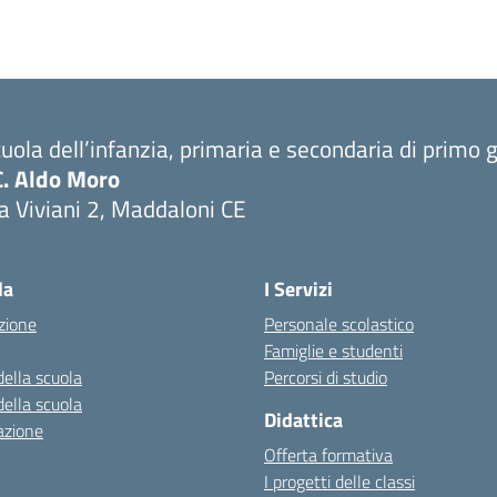
uola dell’infanzia, primaria e secondaria di primo 
C. Aldo Moro
a Viviani 2, Maddaloni CE
Visita la pagina iniziale della scuola
la
I Servizi
zione
Personale scolastico
Famiglie e studenti
della scuola
Percorsi di studio
della scuola
Didattica
azione
Offerta formativa
I progetti delle classi