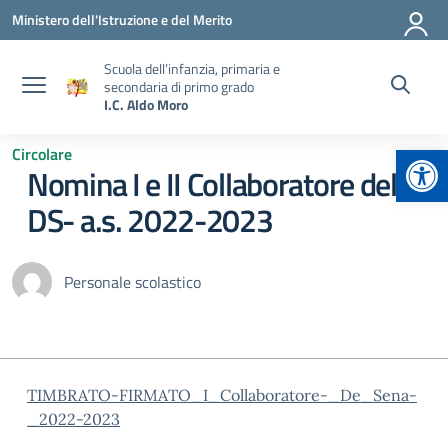
Vai ai contenuti
Vai al menu di navigazione
Vai al footer
Ministero dell'Istruzione e del Merito
Scuola dell’infanzia, primaria e
secondaria di primo grado
I.C. Aldo Moro
Apr
Circolare
Nomina I e II Collaboratore del
DS- a.s. 2022-2023
Personale scolastico
TIMBRATO-FIRMATO_I_Collaboratore-_De_Sena-
_2022-2023