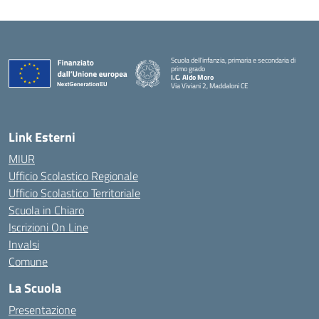
Scuola dell’infanzia, primaria e secondaria di
primo grado
I.C. Aldo Moro
Via Viviani 2, Maddaloni CE
— Visita la pagina iniziale della scuola
Link Esterni
MIUR
Ufficio Scolastico Regionale
Ufficio Scolastico Territoriale
Scuola in Chiaro
Iscrizioni On Line
Invalsi
Comune
La Scuola
Presentazione