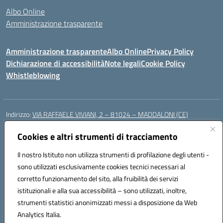
Albo Online
Amministrazione trasparente
Amministrazione trasparente
Albo Online
Privacy Policy
Dichiarazione di accessibilità
Note legali
Cookie Policy
Whistleblowing
Indirizzo:
VIA RAFFAELE VIVIANI, 2 – 81024 – MADDALONI (CE)
Centralino:
0823435949
Email:
ceic8av00r@istruzione.it
Posta elettronica certificata (PEC):
Cookies e altri strumenti di tracciamento
ceic8av00r@pec.istruzione.it
Codice fiscale: 93086020612
Il nostro Istituto non utilizza strumenti di profilazione degli utenti -
Codice meccanografico:
CEIC8AV00R
sono utilizzati esclusivamente cookies tecnici necessari al
Codice Indice delle Pubbliche Amministrazioni (IPA): icamm
corretto funzionamento del sito, alla fruibilità dei servizi
Codice unico di fatturazione (CUF): UF8WE6
istituzionali e alla sua accessibilità – sono utilizzati, inoltre,
strumenti statistici anonimizzati messi a disposizione da Web
Analytics Italia.
Hosting & Powered by 3D Solution S.r.l.