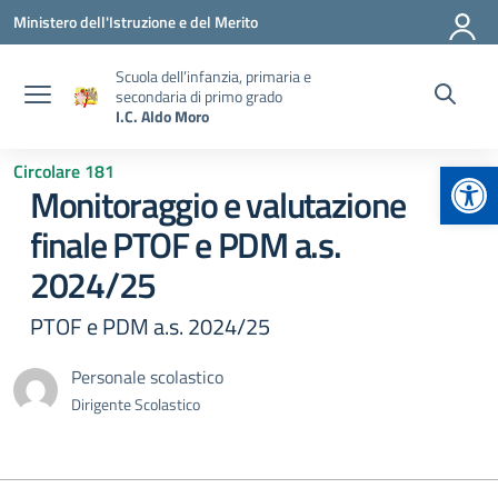
Vai ai contenuti
Vai al menu di navigazione
Vai al footer
Ministero dell'Istruzione e del Merito
Scuola dell’infanzia, primaria e
secondaria di primo grado
I.C. Aldo Moro
Apr
Circolare 181
Monitoraggio e valutazione
finale PTOF e PDM a.s.
2024/25
PTOF e PDM a.s. 2024/25
Personale scolastico
Dirigente Scolastico