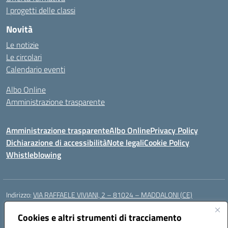
I progetti delle classi
Novità
Le notizie
Le circolari
Calendario eventi
Albo Online
Amministrazione trasparente
Amministrazione trasparente
Albo Online
Privacy Policy
Dichiarazione di accessibilità
Note legali
Cookie Policy
Whistleblowing
Indirizzo:
VIA RAFFAELE VIVIANI, 2 – 81024 – MADDALONI (CE)
Centralino:
0823435949
Email:
ceic8av00r@istruzione.it
Posta elettronica certificata (PEC):
Cookies e altri strumenti di tracciamento
ceic8av00r@pec.istruzione.it