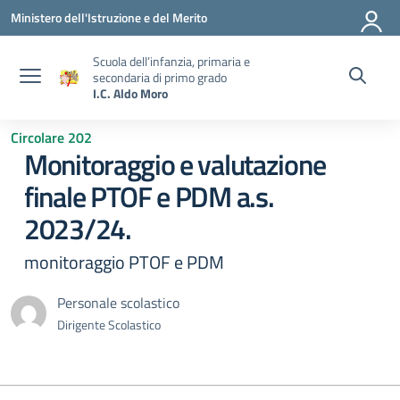
Vai ai contenuti
Vai al menu di navigazione
Vai al footer
Ministero dell'Istruzione e del Merito
Scuola dell’infanzia, primaria e
secondaria di primo grado
I.C. Aldo Moro
Circolare 202
Monitoraggio e valutazione
finale PTOF e PDM a.s.
2023/24.
monitoraggio PTOF e PDM
Personale scolastico
Dirigente Scolastico