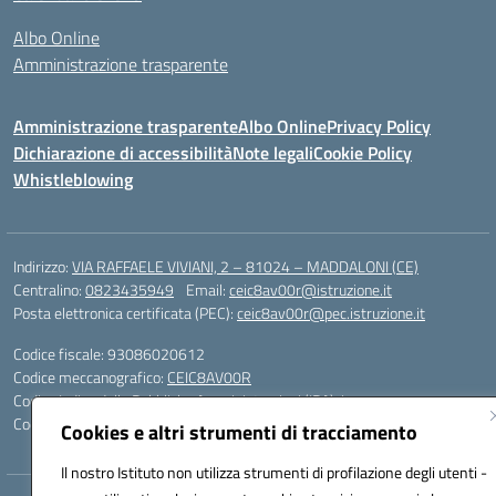
Albo Online
Amministrazione trasparente
Amministrazione trasparente
Albo Online
Privacy Policy
Dichiarazione di accessibilità
Note legali
Cookie Policy
Whistleblowing
Indirizzo:
VIA RAFFAELE VIVIANI, 2 – 81024 – MADDALONI (CE)
Centralino:
0823435949
Email:
ceic8av00r@istruzione.it
Posta elettronica certificata (PEC):
ceic8av00r@pec.istruzione.it
Codice fiscale: 93086020612
Codice meccanografico:
CEIC8AV00R
Codice Indice delle Pubbliche Amministrazioni (IPA): icamm
Codice unico di fatturazione (CUF): UF8WE6
Cookies e altri strumenti di tracciamento
Il nostro Istituto non utilizza strumenti di profilazione degli utenti -