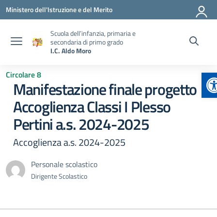
Vai ai contenuti
Vai al menu di navigazione
Vai al footer
Ministero dell'Istruzione e del Merito
Scuola dell’infanzia, primaria e
secondaria di primo grado
I.C. Aldo Moro
A
Circolare 8
Manifestazione finale progetto
Accoglienza Classi I Plesso
Pertini a.s. 2024-2025
Accoglienza a.s. 2024-2025
Personale scolastico
Dirigente Scolastico