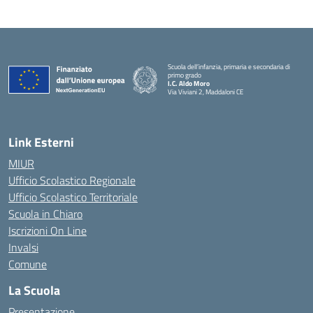
Scuola dell’infanzia, primaria e secondaria di
primo grado
I.C. Aldo Moro
Via Viviani 2, Maddaloni CE
— Visita la pagina iniziale della scuola
Link Esterni
MIUR
Ufficio Scolastico Regionale
Ufficio Scolastico Territoriale
Scuola in Chiaro
Iscrizioni On Line
Invalsi
Comune
La Scuola
Presentazione