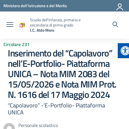
Vai ai contenuti
Vai al menu di navigazione
Vai al footer
Ministero dell'Istruzione e del Merito
Scuola dell’infanzia, primaria e
secondaria di primo grado
I.C. Aldo Moro
Ap
Circolare 231
Inserimento del “Capolavoro”
nell’E-Portfolio- Piattaforma
UNICA – Nota MIM 2083 del
15/05/2026 e Nota MIM Prot.
N. 1616 del 17 Maggio 2024
“Capolavoro” -’E-Portfolio- Piattaforma
UNICA
Personale scolastico