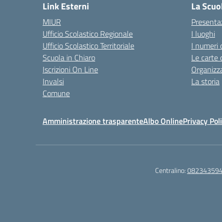
Link Esterni
La Scuo
MIUR
Presenta
Ufficio Scolastico Regionale
I luoghi
Ufficio Scolastico Territoriale
I numeri 
Scuola in Chiaro
Le carte 
Iscrizioni On Line
Organizz
Invalsi
La storia
Comune
Amministrazione trasparente
Albo Online
Privacy Pol
Centralino:
08234359