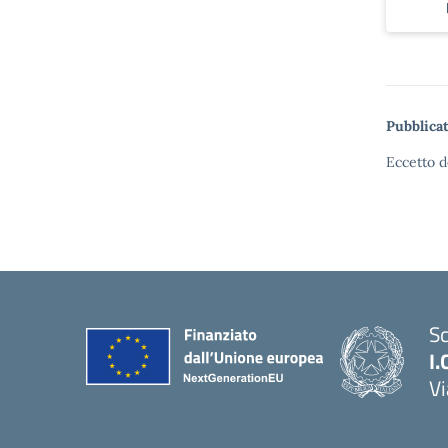
Pubblicat
Eccetto d
Sc
I.
Vi
— 