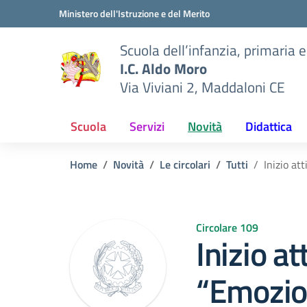
Vai ai contenuti
Vai al menu di navigazione
Vai al footer
Ministero dell'Istruzione e del Merito
Scuola dell’infanzia, primaria 
I.C. Aldo Moro
Via Viviani 2, Maddaloni CE
Scuola
Servizi
Novità
Didattica
Home
Novità
Le circolari
Tutti
Inizio at
Circolare 109
Inizio at
“Emozion