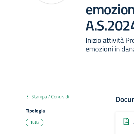
emozion
A.S.202
Inizio attività P
emozioni in da
Stampa / Condividi
Docu
Tipologia
Tutti