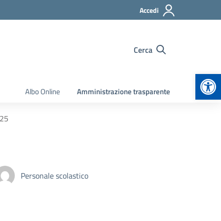
Accedi
Cerca
Apr
Albo Online
Amministrazione trasparente
025
Personale scolastico