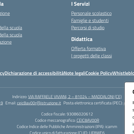
la
I Servizi
zione
Personale scolastico
Famiglie e studenti
della scuola
Percorsi di studio
della scuola
Didattica
azione
Offerta formativa
I progetti delle classi
icy
Dichiarazione di accessibilità
Note legali
Cookie Policy
Whistlebl
Indirizzo:
VIA RAFFAELE VIVIANI, 2 – 81024 – MADDALONI (CE)
49
Email:
ceic8av00r@istruzione.it
Posta elettronica certificata (PEC):
ceic8
Codice fiscale: 93086020612
Codice meccanografico:
CEIC8AV00R
Codice Indice delle Pubbliche Amministrazioni (IPA): icamm
Codice unico di fatturazione (CUF): UF8WE6