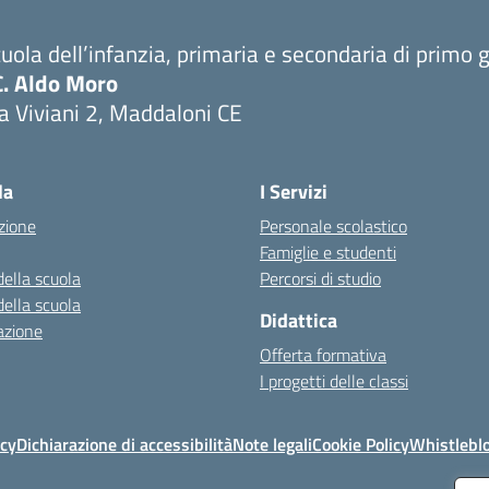
uola dell’infanzia, primaria e secondaria di primo 
C. Aldo Moro
a Viviani 2, Maddaloni CE
Visita la pagina iniziale della scuola
la
I Servizi
zione
Personale scolastico
Famiglie e studenti
della scuola
Percorsi di studio
della scuola
Didattica
azione
Offerta formativa
I progetti delle classi
icy
Dichiarazione di accessibilità
Note legali
Cookie Policy
Whistlebl