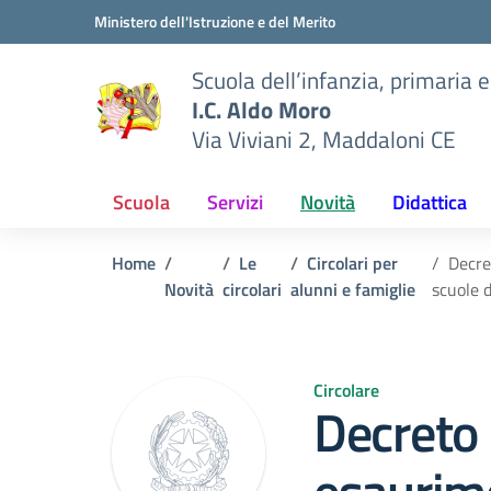
Vai ai contenuti
Vai al menu di navigazione
Vai al footer
Ministero dell'Istruzione e del Merito
Scuola dell’infanzia, primaria 
I.C. Aldo Moro
Via Viviani 2, Maddaloni CE
Scuola
Servizi
Novità
Didattica
Home
Le
Circolari per
Decre
Novità
circolari
alunni e famiglie
scuole 
Circolare
Decreto 