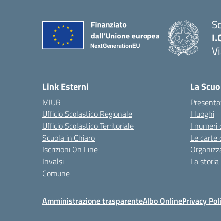
Sc
I.
Vi
— 
Link Esterni
La Scuo
MIUR
Presenta
Ufficio Scolastico Regionale
I luoghi
Ufficio Scolastico Territoriale
I numeri 
Scuola in Chiaro
Le carte 
Iscrizioni On Line
Organizz
Invalsi
La storia
Comune
Amministrazione trasparente
Albo Online
Privacy Pol