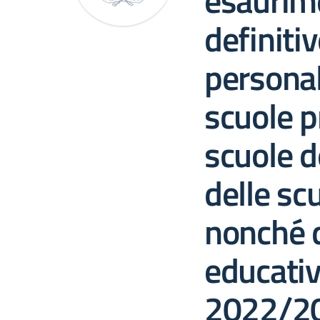
esaurime
definiti
personal
scuole p
scuole de
delle sc
nonché 
educativo
2022/2