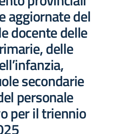
nto provinciali
ve aggiornate del
e docente delle
rimarie, delle
ll’infanzia,
uole secondarie
del personale
 per il triennio
025