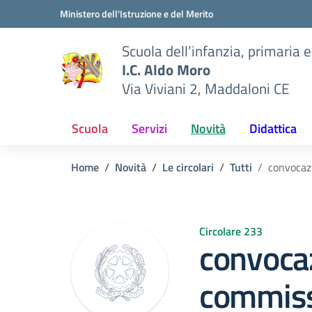
Vai ai contenuti
Vai al menu di navigazione
Vai al footer
Ministero dell'Istruzione e del Merito
Scuola dell’infanzia, primaria 
I.C. Aldo Moro
Via Viviani 2, Maddaloni CE
Scuola
Servizi
Novità
Didattica
Home
Novità
Le circolari
Tutti
convocazi
Circolare 233
convoca
commiss