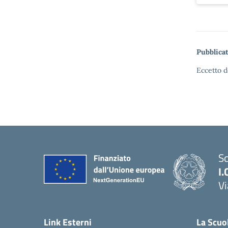
Pubblicat
Eccetto d
Sc
I.
Vi
— 
Link Esterni
La Scuo