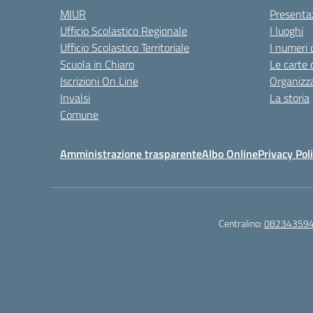
MIUR
Presenta
Ufficio Scolastico Regionale
I luoghi
Ufficio Scolastico Territoriale
I numeri 
Scuola in Chiaro
Le carte 
Iscrizioni On Line
Organizz
Invalsi
La storia
Comune
Amministrazione trasparente
Albo Online
Privacy Pol
Centralino:
08234359