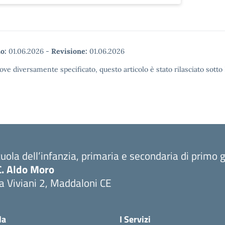
o:
01.06.2026
-
Revisione:
01.06.2026
ove diversamente specificato, questo articolo è stato rilasciato sott
uola dell’infanzia, primaria e secondaria di primo 
C. Aldo Moro
a Viviani 2, Maddaloni CE
Visita la pagina iniziale della scuola
la
I Servizi