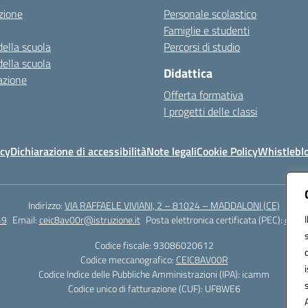
zione
Personale scolastico
Famiglie e studenti
della scuola
Percorsi di studio
della scuola
Didattica
azione
Offerta formativa
I progetti delle classi
icy
Dichiarazione di accessibilità
Note legali
Cookie Policy
Whistlebl
Indirizzo:
VIA RAFFAELE VIVIANI, 2 – 81024 – MADDALONI (CE)
49
Email:
ceic8av00r@istruzione.it
Posta elettronica certificata (PEC):
ceic8
Codice fiscale: 93086020612
Codice meccanografico:
CEIC8AV00R
Codice Indice delle Pubbliche Amministrazioni (IPA): icamm
Codice unico di fatturazione (CUF): UF8WE6