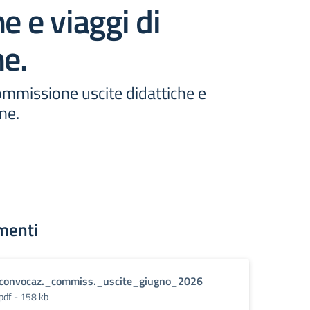
e e viaggi di
ne.
mmissione uscite didattiche e
one.
menti
convocaz._commiss._uscite_giugno_2026
pdf - 158 kb