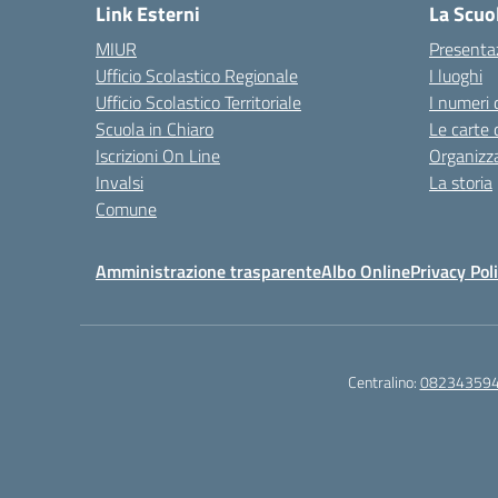
Link Esterni
La Scuo
MIUR
Presenta
Ufficio Scolastico Regionale
I luoghi
Ufficio Scolastico Territoriale
I numeri 
Scuola in Chiaro
Le carte 
Iscrizioni On Line
Organizz
Invalsi
La storia
Comune
Amministrazione trasparente
Albo Online
Privacy Pol
Centralino:
08234359