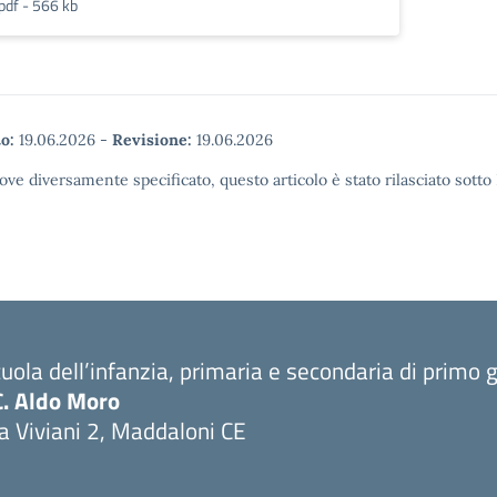
pdf - 566 kb
o:
19.06.2026
-
Revisione:
19.06.2026
ove diversamente specificato, questo articolo è stato rilasciato sott
uola dell’infanzia, primaria e secondaria di primo 
C. Aldo Moro
a Viviani 2, Maddaloni CE
Visita la pagina iniziale della scuola