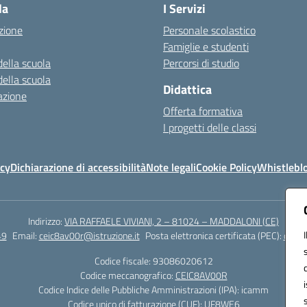
la
I Servizi
zione
Personale scolastico
Famiglie e studenti
della scuola
Percorsi di studio
della scuola
Didattica
azione
Offerta formativa
I progetti delle classi
icy
Dichiarazione di accessibilità
Note legali
Cookie Policy
Whistlebl
Indirizzo:
VIA RAFFAELE VIVIANI, 2 – 81024 – MADDALONI (CE)
49
Email:
ceic8av00r@istruzione.it
Posta elettronica certificata (PEC):
ceic8
Codice fiscale: 93086020612
Codice meccanografico:
CEIC8AV00R
Codice Indice delle Pubbliche Amministrazioni (IPA): icamm
Codice unico di fatturazione (CUF): UF8WE6