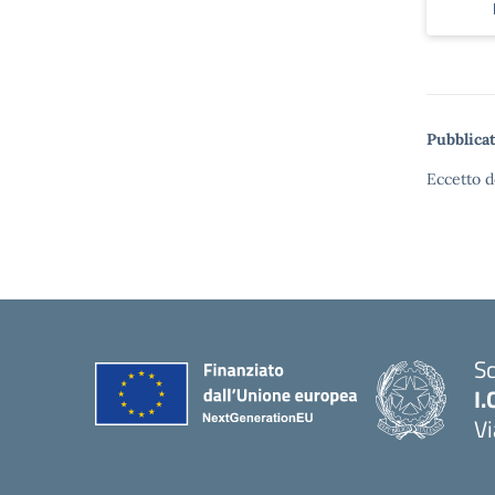
Pubblicat
Eccetto d
Sc
I.
Vi
— 