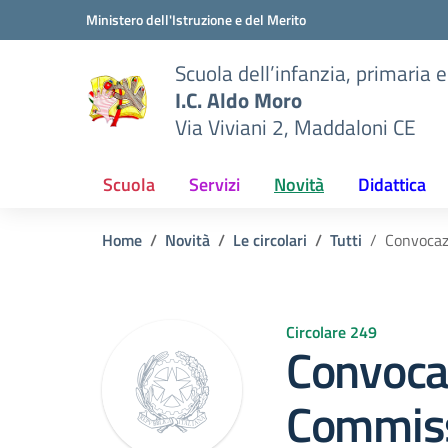
Vai ai contenuti
Vai al menu di navigazione
Vai al footer
Ministero dell'Istruzione e del Merito
Scuola dell’infanzia, primaria 
I.C. Aldo Moro
Via Viviani 2, Maddaloni CE
Scuola
Servizi
Novità
Didattica
Home
Novità
Le circolari
Tutti
Convocazi
Circolare 249
Convoca
Commiss