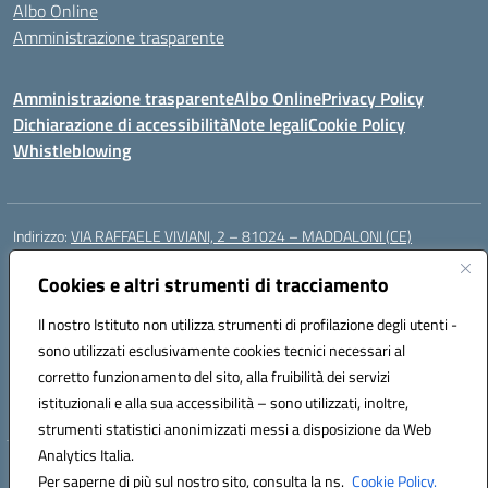
Albo Online
Amministrazione trasparente
Amministrazione trasparente
Albo Online
Privacy Policy
Dichiarazione di accessibilità
Note legali
Cookie Policy
Whistleblowing
Indirizzo:
VIA RAFFAELE VIVIANI, 2 – 81024 – MADDALONI (CE)
Centralino:
0823435949
Email:
ceic8av00r@istruzione.it
Posta elettronica certificata (PEC):
Cookies e altri strumenti di tracciamento
ceic8av00r@pec.istruzione.it
Codice fiscale: 93086020612
Il nostro Istituto non utilizza strumenti di profilazione degli utenti -
Codice meccanografico:
CEIC8AV00R
sono utilizzati esclusivamente cookies tecnici necessari al
Codice Indice delle Pubbliche Amministrazioni (IPA): icamm
corretto funzionamento del sito, alla fruibilità dei servizi
Codice unico di fatturazione (CUF): UF8WE6
istituzionali e alla sua accessibilità – sono utilizzati, inoltre,
strumenti statistici anonimizzati messi a disposizione da Web
Analytics Italia.
Hosting & Powered by 3D Solution S.r.l.
Per saperne di più sul nostro sito, consulta la ns.
Cookie Policy.