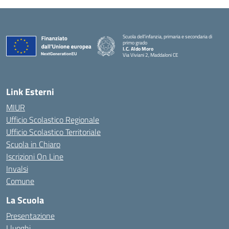
Scuola dell’infanzia, primaria e secondaria di
primo grado
I.C. Aldo Moro
Via Viviani 2, Maddaloni CE
— Visita la pagina iniziale della scuola
Link Esterni
MIUR
Ufficio Scolastico Regionale
Ufficio Scolastico Territoriale
Scuola in Chiaro
Iscrizioni On Line
Invalsi
Comune
La Scuola
Presentazione
I luoghi