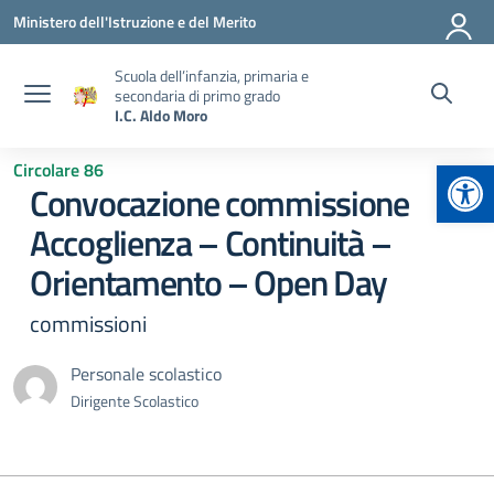
Vai ai contenuti
Vai al menu di navigazione
Vai al footer
Ministero dell'Istruzione e del Merito
Scuola dell’infanzia, primaria e
secondaria di primo grado
I.C. Aldo Moro
Apr
Circolare 86
Convocazione commissione
Accoglienza – Continuità –
Orientamento – Open Day
commissioni
Personale scolastico
Dirigente Scolastico