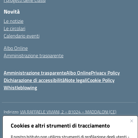
I progetti delle classi
Novità
Le notizie
Le circolari
Calendario eventi
Albo Online
Amministrazione trasparente
Amministrazione trasparente
Albo Online
Privacy Policy
Dichiarazione di accessibilità
Note legali
Cookie Policy
Whistleblowing
Indirizzo:
VIA RAFFAELE VIVIANI, 2 – 81024 – MADDALONI (CE)
Centralino:
0823435949
Email:
ceic8av00r@istruzione.it
Posta elettronica certificata (PEC):
Cookies e altri strumenti di tracciamento
ceic8av00r@pec.istruzione.it
Codice fiscale: 93086020612
Il nostro Istituto non utilizza strumenti di profilazione degli utenti -