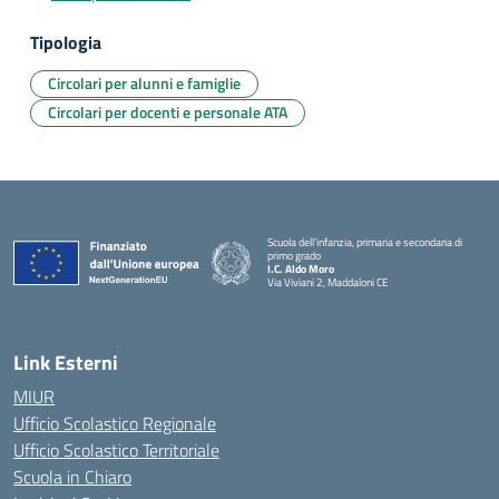
Tipologia
Circolari per alunni e famiglie
Circolari per docenti e personale ATA
Scuola dell’infanzia, primaria e secondaria di
primo grado
I.C. Aldo Moro
Via Viviani 2, Maddaloni CE
— Visita la pagina iniziale della scuola
Link Esterni
MIUR
Ufficio Scolastico Regionale
Ufficio Scolastico Territoriale
Scuola in Chiaro