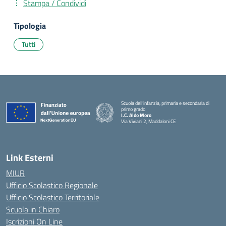
Stampa / Condividi
Tipologia
Tutti
Scuola dell’infanzia, primaria e secondaria di
primo grado
I.C. Aldo Moro
Via Viviani 2, Maddaloni CE
— Visita la pagina iniziale della scuola
Link Esterni
MIUR
Ufficio Scolastico Regionale
Ufficio Scolastico Territoriale
Scuola in Chiaro
Iscrizioni On Line