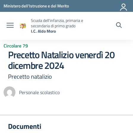
Vai ai contenuti
Vai al menu di navigazione
Vai al footer
Ministero dell'Istruzione e del Merito
Scuola dell’infanzia, primaria e
secondaria di primo grado
I.C. Aldo Moro
Circolare 79
Precetto Natalizio venerdì 20
dicembre 2024
Precetto natalizio
Personale scolastico
Documenti