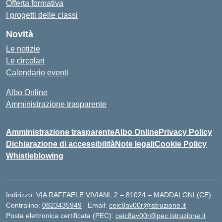
Offerta formativa
I progetti delle classi
Novità
Le notizie
Le circolari
Calendario eventi
Albo Online
Amministrazione trasparente
Amministrazione trasparente
Albo Online
Privacy Policy
Dichiarazione di accessibilità
Note legali
Cookie Policy
Whistleblowing
Indirizzo:
VIA RAFFAELE VIVIANI, 2 – 81024 – MADDALONI (CE)
Centralino:
0823435949
Email:
ceic8av00r@istruzione.it
Posta elettronica certificata (PEC):
ceic8av00r@pec.istruzione.it