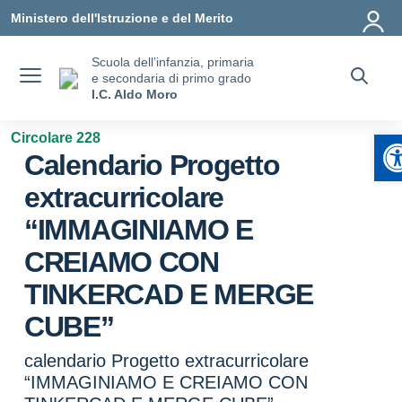
Vai ai contenuti
Vai al menu di navigazione
Vai al footer
Ministero dell'Istruzione e del Merito
Scuola dell’infanzia, primaria
e secondaria di primo grado
I.C. Aldo Moro
A
Circolare 228
Calendario Progetto
extracurricolare
“IMMAGINIAMO E
CREIAMO CON
TINKERCAD E MERGE
CUBE”
calendario Progetto extracurricolare
“IMMAGINIAMO E CREIAMO CON