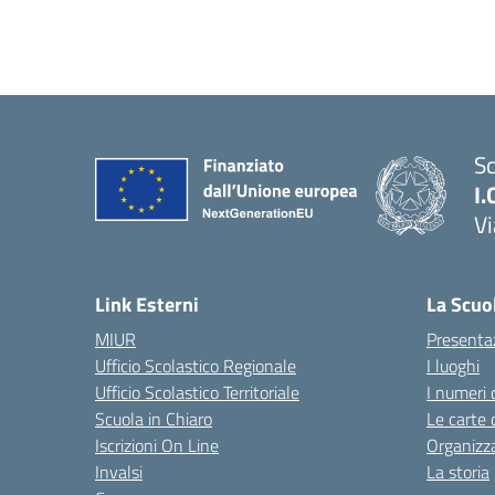
Sc
I.
Vi
— 
Link Esterni
La Scuo
MIUR
Presenta
Ufficio Scolastico Regionale
I luoghi
Ufficio Scolastico Territoriale
I numeri 
Scuola in Chiaro
Le carte 
Iscrizioni On Line
Organizz
Invalsi
La storia