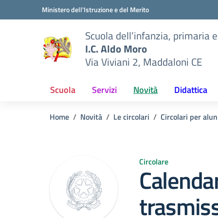
Vai ai contenuti
Vai al menu di navigazione
Vai al footer
Ministero dell'Istruzione e del Merito
Scuola dell’infanzia, primaria 
I.C. Aldo Moro
Via Viviani 2, Maddaloni CE
Scuola
Servizi
Novità
Didattica
Home
Novità
Le circolari
Circolari per alun
Circolare
Calendar
trasmiss