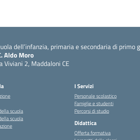
uola dell’infanzia, primaria e secondaria di primo 
C. Aldo Moro
a Viviani 2, Maddaloni CE
Visita la pagina iniziale della scuola
la
I Servizi
zione
Personale scolastico
Famiglie e studenti
della scuola
Percorsi di studio
della scuola
Didattica
azione
Offerta formativa