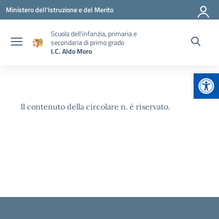
Vai ai contenuti
Vai al menu di navigazione
Vai al footer
Ministero dell'Istruzione e del Merito
Scuola dell’infanzia, primaria e
secondaria di primo grado
I.C. Aldo Moro
Apr
Il contenuto della circolare n. è riservato.