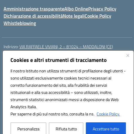
Amministrazione trasparente
Albo Online
Privacy Policy
Dichiarazione di accessibilità
Note legali
Cookie Policy
Whistleblowing
Indirizzo:
VIA RAFFAELE VIVIANI, 2 – 81024 – MADDALONI (CE)
Centralino:
0823435949
Email:
ceic8av00r@istruzione.it
Posta elettronica certificata (PEC):
Cookies e altri strumenti di tracciamento
ceic8av00r@pec.istruzione.it
Codice fiscale: 93086020612
Il nostro Istituto non utilizza strumenti di profilazione degli utenti -
Codice meccanografico:
CEIC8AV00R
sono utilizzati esclusivamente cookies tecnici necessari al
Codice Indice delle Pubbliche Amministrazioni (IPA): icamm
corretto funzionamento del sito, alla fruibilità dei servizi
Codice unico di fatturazione (CUF): UF8WE6
istituzionali e alla sua accessibilità – sono utilizzati, inoltre,
strumenti statistici anonimizzati messi a disposizione da Web
Analytics Italia.
Hosting & Powered by 3D Solution S.r.l.
Per saperne di più sul nostro sito, consulta la ns.
Cookie Policy.
Concept & Design by Designers Italia
Personalizza
Rifiuta tutto
Accettare tutto