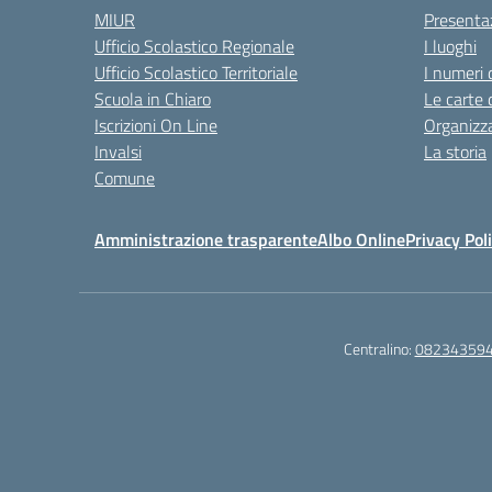
MIUR
Presenta
Ufficio Scolastico Regionale
I luoghi
Ufficio Scolastico Territoriale
I numeri 
Scuola in Chiaro
Le carte 
Iscrizioni On Line
Organizz
Invalsi
La storia
Comune
Amministrazione trasparente
Albo Online
Privacy Pol
Centralino:
08234359