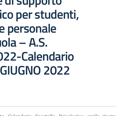
e di supporto
ico per studenti,
 e personale
uola – A.S.
22-Calendario
/GIUGNO 2022