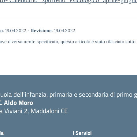
to- Calendario_Sportello_Psicologico_aprile-giug
o:
19.04.2022
-
Revisione:
19.04.2022
ove diversamente specificato, questo articolo è stato rilasciato sott
uola dell’infanzia, primaria e secondaria di primo 
C. Aldo Moro
a Viviani 2, Maddaloni CE
Visita la pagina iniziale della scuola
la
I Servizi