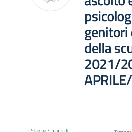
ascolto 
psicolog
genitori
della sc
2021/20
APRILE
Stampa / Condividi