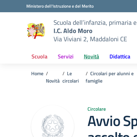
Vai ai contenuti
Vai al menu di navigazione
Vai al footer
Ministero dell'Istruzione e del Merito
Scuola dell’infanzia, primaria 
I.C. Aldo Moro
Via Viviani 2, Maddaloni CE
Scuola
Servizi
Novità
Didattica
Home
Le
Circolari per alunni e
Novità
circolari
famiglie
Circolare
Avvio Sp