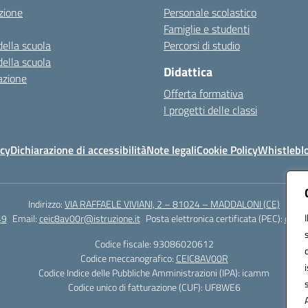
zione
Personale scolastico
Famiglie e studenti
della scuola
Percorsi di studio
della scuola
Didattica
azione
Offerta formativa
I progetti delle classi
icy
Dichiarazione di accessibilità
Note legali
Cookie Policy
Whistlebl
Indirizzo:
VIA RAFFAELE VIVIANI, 2 – 81024 – MADDALONI (CE)
49
Email:
ceic8av00r@istruzione.it
Posta elettronica certificata (PEC):
ceic8
Codice fiscale: 93086020612
Codice meccanografico:
CEIC8AV00R
Codice Indice delle Pubbliche Amministrazioni (IPA): icamm
Codice unico di fatturazione (CUF): UF8WE6