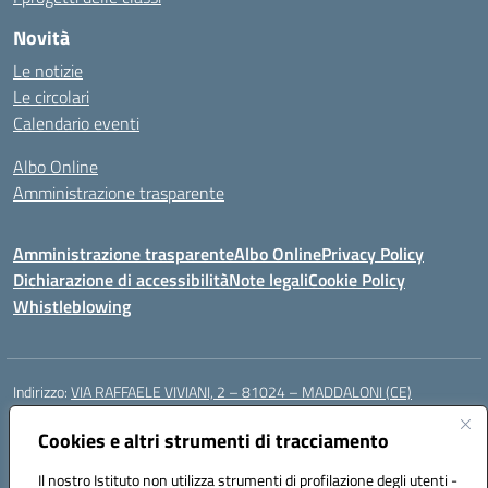
Novità
Le notizie
Le circolari
Calendario eventi
Albo Online
Amministrazione trasparente
Amministrazione trasparente
Albo Online
Privacy Policy
Dichiarazione di accessibilità
Note legali
Cookie Policy
Whistleblowing
Indirizzo:
VIA RAFFAELE VIVIANI, 2 – 81024 – MADDALONI (CE)
Centralino:
0823435949
Email:
ceic8av00r@istruzione.it
Posta elettronica certificata (PEC):
Cookies e altri strumenti di tracciamento
ceic8av00r@pec.istruzione.it
Codice fiscale: 93086020612
Il nostro Istituto non utilizza strumenti di profilazione degli utenti -