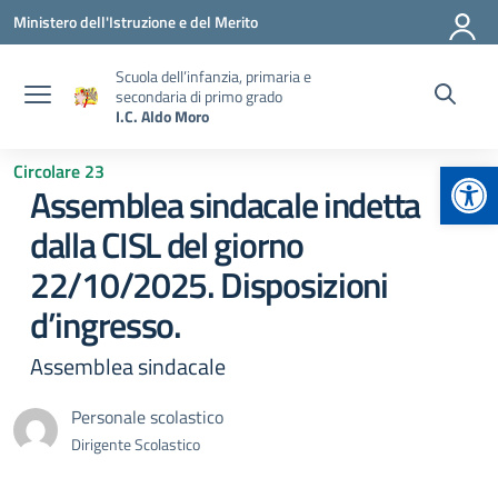
Vai ai contenuti
Vai al menu di navigazione
Vai al footer
Ministero dell'Istruzione e del Merito
Scuola dell’infanzia, primaria e
secondaria di primo grado
I.C. Aldo Moro
Apr
Circolare 23
Assemblea sindacale indetta
dalla CISL del giorno
22/10/2025. Disposizioni
d’ingresso.
Assemblea sindacale
Personale scolastico
Dirigente Scolastico