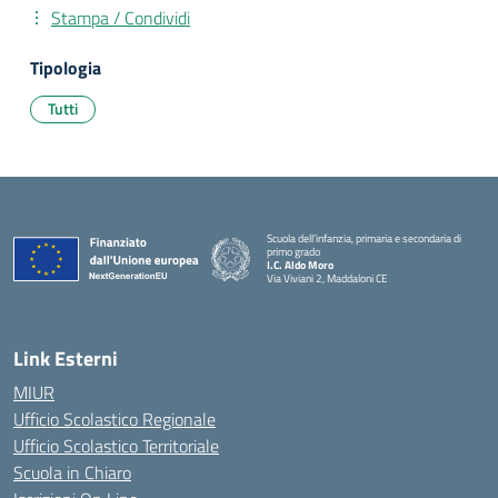
Stampa / Condividi
Tipologia
Tutti
Scuola dell’infanzia, primaria e secondaria di
primo grado
I.C. Aldo Moro
Via Viviani 2, Maddaloni CE
— Visita la pagina iniziale della scuola
Link Esterni
MIUR
Ufficio Scolastico Regionale
Ufficio Scolastico Territoriale
Scuola in Chiaro