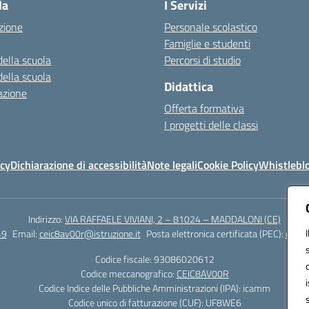
la
I Servizi
zione
Personale scolastico
Famiglie e studenti
della scuola
Percorsi di studio
della scuola
Didattica
azione
Offerta formativa
I progetti delle classi
icy
Dichiarazione di accessibilità
Note legali
Cookie Policy
Whistlebl
Indirizzo:
VIA RAFFAELE VIVIANI, 2 – 81024 – MADDALONI (CE)
49
Email:
ceic8av00r@istruzione.it
Posta elettronica certificata (PEC):
ceic8
Codice fiscale: 93086020612
Codice meccanografico:
CEIC8AV00R
Codice Indice delle Pubbliche Amministrazioni (IPA): icamm
Codice unico di fatturazione (CUF): UF8WE6