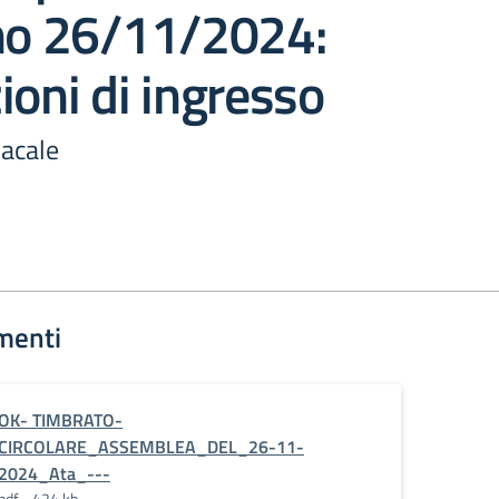
rno 26/11/2024:
ioni di ingresso
acale
menti
OK- TIMBRATO-
CIRCOLARE_ASSEMBLEA_DEL_26-11-
2024_Ata_---
pdf - 424 kb