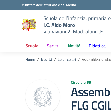
Vai ai contenuti
Vai al menu di navigazione
Vai al footer
Ministero dell'Istruzione e del Merito
Scuola dell’infanzia, primaria 
I.C. Aldo Moro
Via Viviani 2, Maddaloni CE
Scuola
Servizi
Novità
Didattica
Home
Novità
Le circolari
Assemblea sindac
Circolare 65
Assembl
FLG CGI