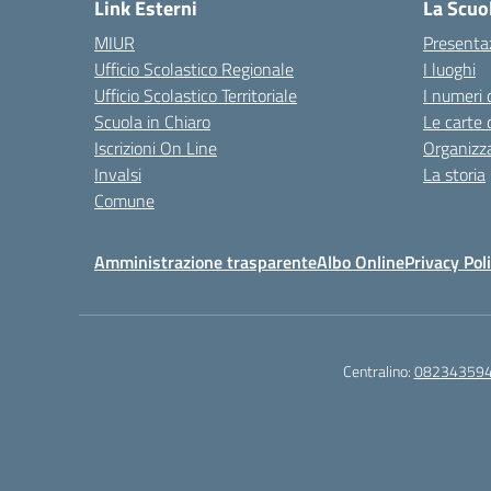
Link Esterni
La Scuo
MIUR
Presenta
Ufficio Scolastico Regionale
I luoghi
Ufficio Scolastico Territoriale
I numeri 
Scuola in Chiaro
Le carte 
Iscrizioni On Line
Organizz
Invalsi
La storia
Comune
Amministrazione trasparente
Albo Online
Privacy Pol
Centralino:
08234359