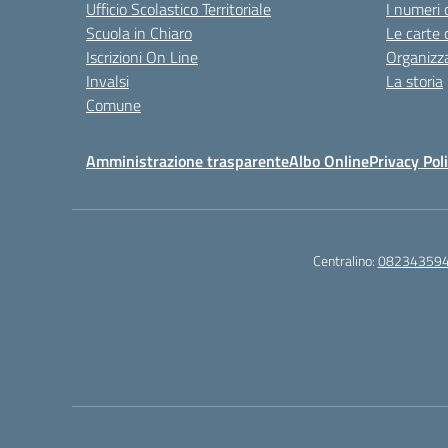
Ufficio Scolastico Territoriale
I numeri 
Scuola in Chiaro
Le carte 
Iscrizioni On Line
Organizz
Invalsi
La storia
Comune
Amministrazione trasparente
Albo Online
Privacy Pol
Centralino:
08234359