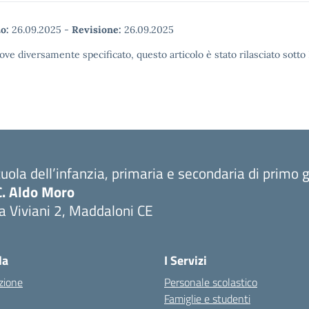
o:
26.09.2025
-
Revisione:
26.09.2025
ove diversamente specificato, questo articolo è stato rilasciato sott
uola dell’infanzia, primaria e secondaria di primo 
C. Aldo Moro
a Viviani 2, Maddaloni CE
Visita la pagina iniziale della scuola
la
I Servizi
zione
Personale scolastico
Famiglie e studenti