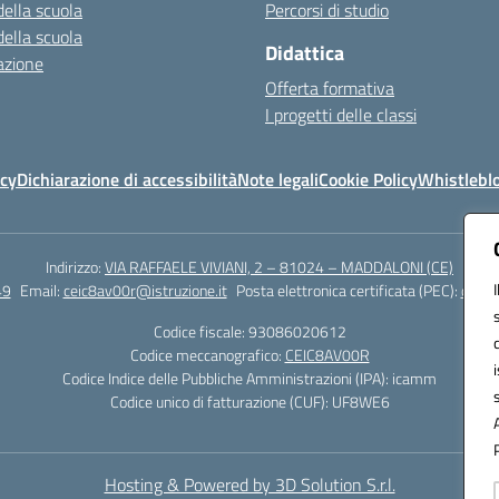
della scuola
Percorsi di studio
della scuola
Didattica
azione
Offerta formativa
I progetti delle classi
icy
Dichiarazione di accessibilità
Note legali
Cookie Policy
Whistlebl
Indirizzo:
VIA RAFFAELE VIVIANI, 2 – 81024 – MADDALONI (CE)
49
Email:
ceic8av00r@istruzione.it
Posta elettronica certificata (PEC):
ceic8
Codice fiscale: 93086020612
Codice meccanografico:
CEIC8AV00R
Codice Indice delle Pubbliche Amministrazioni (IPA): icamm
Codice unico di fatturazione (CUF): UF8WE6
Hosting & Powered by 3D Solution S.r.l.