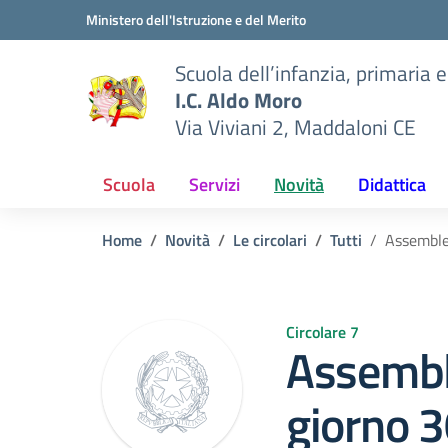
Vai ai contenuti
Vai al menu di navigazione
Vai al footer
Ministero dell'Istruzione e del Merito
Scuola dell’infanzia, primaria 
I.C. Aldo Moro
Via Viviani 2, Maddaloni CE
Scuola
Servizi
Novità
Didattica
Home
Novità
Le circolari
Tutti
Assemblea
Circolare 7
Assembl
giorno 