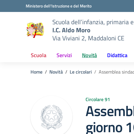
Vai ai contenuti
Vai al menu di navigazione
Vai al footer
Ministero dell'Istruzione e del Merito
Scuola dell’infanzia, primaria 
I.C. Aldo Moro
Via Viviani 2, Maddaloni CE
Scuola
Servizi
Novità
Didattica
Home
Novità
Le circolari
Assemblea sindaca
Circolare 91
Assembl
giorno 