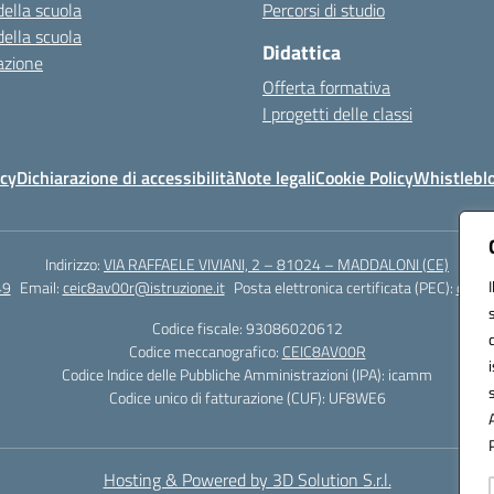
della scuola
Percorsi di studio
della scuola
Didattica
azione
Offerta formativa
I progetti delle classi
icy
Dichiarazione di accessibilità
Note legali
Cookie Policy
Whistlebl
Indirizzo:
VIA RAFFAELE VIVIANI, 2 – 81024 – MADDALONI (CE)
49
Email:
ceic8av00r@istruzione.it
Posta elettronica certificata (PEC):
ceic8
Codice fiscale: 93086020612
Codice meccanografico:
CEIC8AV00R
Codice Indice delle Pubbliche Amministrazioni (IPA): icamm
Codice unico di fatturazione (CUF): UF8WE6
Hosting & Powered by 3D Solution S.r.l.