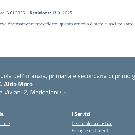
o:
13.01.2025
-
Revisione:
13.01.2025
ove diversamente specificato, questo articolo è stato rilasciato sott
uola dell’infanzia, primaria e secondaria di primo 
C. Aldo Moro
a Viviani 2, Maddaloni CE
Visita la pagina iniziale della scuola
la
I Servizi
zione
Personale scolastico
Famiglie e studenti