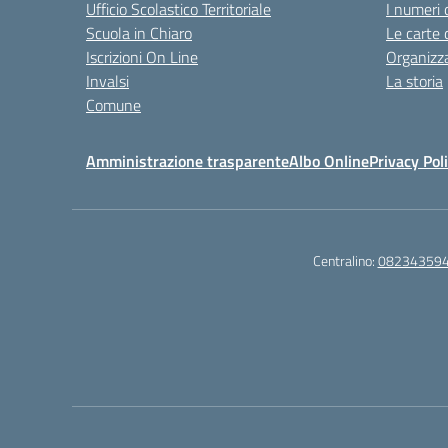
Ufficio Scolastico Territoriale
I numeri 
Scuola in Chiaro
Le carte 
Iscrizioni On Line
Organizz
Invalsi
La storia
Comune
Amministrazione trasparente
Albo Online
Privacy Pol
Centralino:
08234359