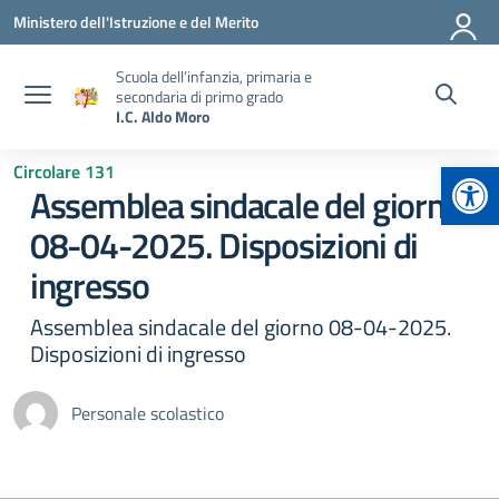
Vai ai contenuti
Vai al menu di navigazione
Vai al footer
Ministero dell'Istruzione e del Merito
Scuola dell’infanzia, primaria e
secondaria di primo grado
I.C. Aldo Moro
Apr
Circolare 131
Assemblea sindacale del giorno
08-04-2025. Disposizioni di
ingresso
Assemblea sindacale del giorno 08-04-2025.
Disposizioni di ingresso
Personale scolastico