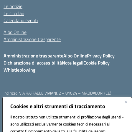
Le notizie
Le circolari
Calendario eventi
Albo Online
Amministrazione trasparente
Amministrazione trasparente
Albo Online
Privacy Policy
Dichiarazione di accessibilità
Note legali
Cookie Policy
Whistleblowing
Indirizzo:
VIA RAFFAELE VIVIANI, 2 – 81024 – MADDALONI (CE)
Centralino:
0823435949
Email:
ceic8av00r@istruzione.it
Posta elettronica certificata (PEC):
Cookies e altri strumenti di tracciamento
ceic8av00r@pec.istruzione.it
Codice fiscale: 93086020612
Il nostro Istituto non utilizza strumenti di profilazione degli utenti -
Codice meccanografico:
CEIC8AV00R
sono utilizzati esclusivamente cookies tecnici necessari al
Codice Indice delle Pubbliche Amministrazioni (IPA): icamm
corretto funzionamento del sito, alla fruibilità dei servizi