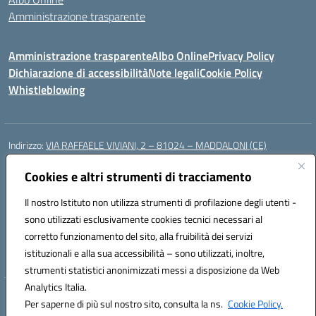
Amministrazione trasparente
Amministrazione trasparente
Albo Online
Privacy Policy
Dichiarazione di accessibilità
Note legali
Cookie Policy
Whistleblowing
Indirizzo:
VIA RAFFAELE VIVIANI, 2 – 81024 – MADDALONI (CE)
Centralino:
0823435949
Email:
ceic8av00r@istruzione.it
Posta elettronica certificata (PEC):
Cookies e altri strumenti di tracciamento
ceic8av00r@pec.istruzione.it
Codice fiscale: 93086020612
Il nostro Istituto non utilizza strumenti di profilazione degli utenti -
Codice meccanografico:
CEIC8AV00R
sono utilizzati esclusivamente cookies tecnici necessari al
Codice Indice delle Pubbliche Amministrazioni (IPA): icamm
corretto funzionamento del sito, alla fruibilità dei servizi
Codice unico di fatturazione (CUF): UF8WE6
istituzionali e alla sua accessibilità – sono utilizzati, inoltre,
strumenti statistici anonimizzati messi a disposizione da Web
Analytics Italia.
Hosting & Powered by 3D Solution S.r.l.
Per saperne di più sul nostro sito, consulta la ns.
Cookie Policy.
Concept & Design by Designers Italia