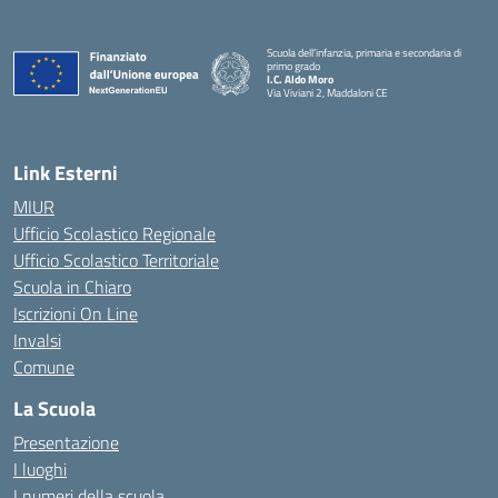
Scuola dell’infanzia, primaria e secondaria di
primo grado
I.C. Aldo Moro
Via Viviani 2, Maddaloni CE
— Visita la pagina iniziale della scuola
Link Esterni
MIUR
Ufficio Scolastico Regionale
Ufficio Scolastico Territoriale
Scuola in Chiaro
Iscrizioni On Line
Invalsi
Comune
La Scuola
Presentazione
I luoghi
I numeri della scuola