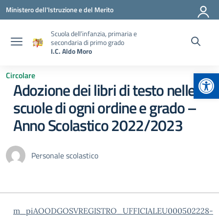
Vai ai contenuti
Vai al menu di navigazione
Vai al footer
Ministero dell'Istruzione e del Merito
Scuola dell’infanzia, primaria e
secondaria di primo grado
I.C. Aldo Moro
Apr
Circolare
Adozione dei libri di testo nelle
scuole di ogni ordine e grado –
Anno Scolastico 2022/2023
Personale scolastico
m_piAOODGOSVREGISTRO_UFFICIALEU000502228-