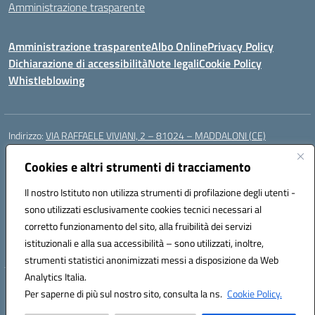
Amministrazione trasparente
Amministrazione trasparente
Albo Online
Privacy Policy
Dichiarazione di accessibilità
Note legali
Cookie Policy
Whistleblowing
Indirizzo:
VIA RAFFAELE VIVIANI, 2 – 81024 – MADDALONI (CE)
Centralino:
0823435949
Email:
ceic8av00r@istruzione.it
Posta elettronica certificata (PEC):
Cookies e altri strumenti di tracciamento
ceic8av00r@pec.istruzione.it
Codice fiscale: 93086020612
Il nostro Istituto non utilizza strumenti di profilazione degli utenti -
Codice meccanografico:
CEIC8AV00R
sono utilizzati esclusivamente cookies tecnici necessari al
Codice Indice delle Pubbliche Amministrazioni (IPA): icamm
corretto funzionamento del sito, alla fruibilità dei servizi
Codice unico di fatturazione (CUF): UF8WE6
istituzionali e alla sua accessibilità – sono utilizzati, inoltre,
strumenti statistici anonimizzati messi a disposizione da Web
Analytics Italia.
Hosting & Powered by 3D Solution S.r.l.
Per saperne di più sul nostro sito, consulta la ns.
Cookie Policy.
Concept & Design by Designers Italia