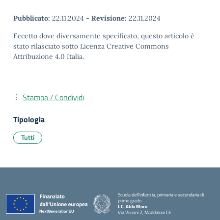
Pubblicato:
22.11.2024
-
Revisione:
22.11.2024
Eccetto dove diversamente specificato, questo articolo è
stato rilasciato sotto Licenza Creative Commons
Attribuzione 4.0 Italia.
Stampa / Condividi
Tipologia
Tutti
Scuola dell’infanzia, primaria e secondaria di
primo grado
I.C. Aldo Moro
Via Viviani 2, Maddaloni CE
— Visita la pagina iniziale della scuola