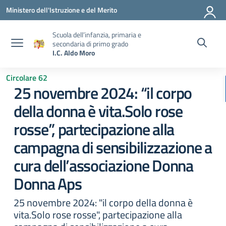
Vai ai contenuti
Vai al menu di navigazione
Vai al footer
Ministero dell'Istruzione e del Merito
Scuola dell’infanzia, primaria e
secondaria di primo grado
I.C. Aldo Moro
Circolare 62
25 novembre 2024: “il corpo
della donna è vita.Solo rose
rosse”, partecipazione alla
campagna di sensibilizzazione a
cura dell’associazione Donna
Donna Aps
25 novembre 2024: "il corpo della donna è
vita.Solo rose rosse", partecipazione alla