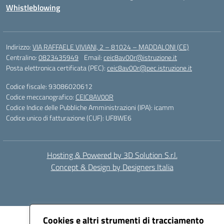
Whistleblowing
Indirizzo:
VIA RAFFAELE VIVIANI, 2 – 81024 – MADDALONI (CE)
Centralino:
0823435949
Email:
ceic8av00r@istruzione.it
Posta elettronica certificata (PEC):
ceic8av00r@pec.istruzione.it
Codice fiscale: 93086020612
Codice meccanografico:
CEIC8AV00R
Codice Indice delle Pubbliche Amministrazioni (IPA): icamm
Codice unico di fatturazione (CUF): UF8WE6
Hosting & Powered by 3D Solution S.r.l.
Concept & Design by Designers Italia
Cookies e altri strumenti di tracciamento