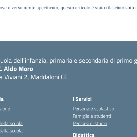
ove diversamente specificato, questo articolo è stato rilasciato sott
uola dell’infanzia, primaria e secondaria di primo 
C. Aldo Moro
a Viviani 2, Maddaloni CE
Visita la pagina iniziale della scuola
la
I Servizi
zione
Personale scolastico
Famiglie e studenti
della scuola
Percorsi di studio
della scuola
Didattica