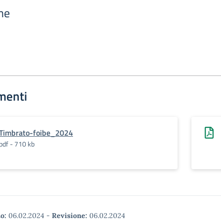
ne
menti
Timbrato-foibe_2024
pdf - 710 kb
o:
06.02.2024
-
Revisione:
06.02.2024