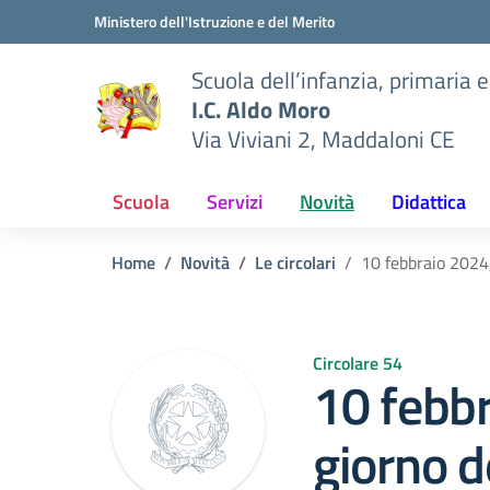
Vai ai contenuti
Vai al menu di navigazione
Vai al footer
Ministero dell'Istruzione e del Merito
Scuola dell’infanzia, primaria 
I.C. Aldo Moro
Via Viviani 2, Maddaloni CE
Scuola
Servizi
Novità
Didattica
Home
Novità
Le circolari
10 febbraio 2024,
Circolare 54
10 febb
giorno d