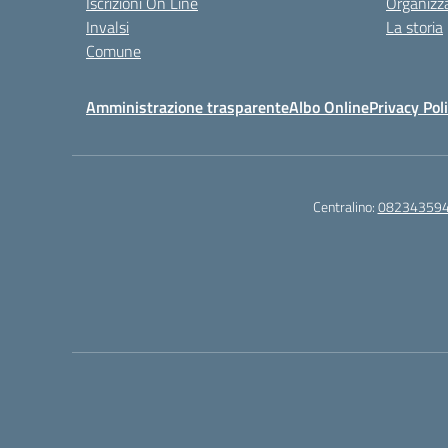
Iscrizioni On Line
Organizz
Invalsi
La storia
Comune
Amministrazione trasparente
Albo Online
Privacy Pol
Centralino:
08234359