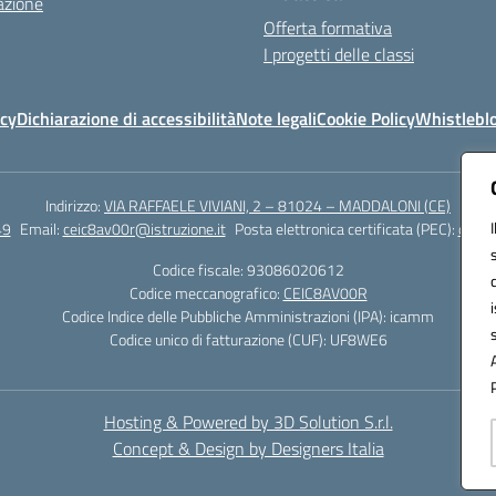
azione
Offerta formativa
I progetti delle classi
icy
Dichiarazione di accessibilità
Note legali
Cookie Policy
Whistlebl
Indirizzo:
VIA RAFFAELE VIVIANI, 2 – 81024 – MADDALONI (CE)
49
Email:
ceic8av00r@istruzione.it
Posta elettronica certificata (PEC):
ceic8
Codice fiscale: 93086020612
Codice meccanografico:
CEIC8AV00R
Codice Indice delle Pubbliche Amministrazioni (IPA): icamm
Codice unico di fatturazione (CUF): UF8WE6
Hosting & Powered by 3D Solution S.r.l.
Concept & Design by Designers Italia