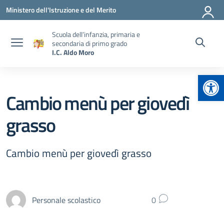
Vai ai contenuti
Vai al menu di navigazione
Vai al footer
Ministero dell'Istruzione e del Merito
Scuola dell’infanzia, primaria e
secondaria di primo grado
I.C. Aldo Moro
Apr
Cambio menù per giovedì
grasso
Cambio menù per giovedì grasso
Personale scolastico
0