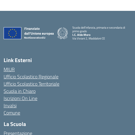
Scuola dell’infanzia, primaria e secondaria di
primo grado
I.C. Aldo Moro
Via Viviani 2, Maddaloni CE
— Visita la pagina iniziale della scuola
Link Esterni
MIUR
Ufficio Scolastico Regionale
Ufficio Scolastico Territoriale
Scuola in Chiaro
Iscrizioni On Line
Invalsi
Comune
La Scuola
Presentazione