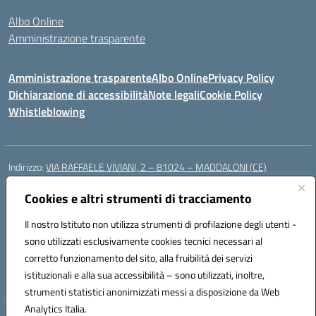
Albo Online
Amministrazione trasparente
Amministrazione trasparente
Albo Online
Privacy Policy
Dichiarazione di accessibilità
Note legali
Cookie Policy
Whistleblowing
Indirizzo:
VIA RAFFAELE VIVIANI, 2 – 81024 – MADDALONI (CE)
Centralino:
0823435949
Email:
ceic8av00r@istruzione.it
Posta elettronica certificata (PEC):
Cookies e altri strumenti di tracciamento
ceic8av00r@pec.istruzione.it
Codice fiscale: 93086020612
Il nostro Istituto non utilizza strumenti di profilazione degli utenti -
Codice meccanografico:
CEIC8AV00R
sono utilizzati esclusivamente cookies tecnici necessari al
Codice Indice delle Pubbliche Amministrazioni (IPA): icamm
corretto funzionamento del sito, alla fruibilità dei servizi
Codice unico di fatturazione (CUF): UF8WE6
istituzionali e alla sua accessibilità – sono utilizzati, inoltre,
strumenti statistici anonimizzati messi a disposizione da Web
Analytics Italia.