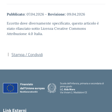
Pubblicato:
07.04.2026
-
Revisione:
09.04.2026
Eccetto dove diversamente specificato, questo articolo è
stato rilasciato sotto Licenza Creative Commons
Attribuzione 4.0 Italia.
Stampa / Condividi
Scuola dell’infanzia, primaria e secondaria di
primo grado
I.C. Aldo Moro
Via Viviani 2, Maddaloni CE
— Visita la pagina iniziale della scuola
Link Esterni