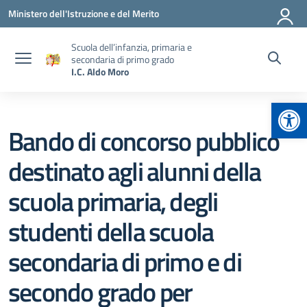
Vai ai contenuti
Vai al menu di navigazione
Vai al footer
Ministero dell'Istruzione e del Merito
Scuola dell’infanzia, primaria e
secondaria di primo grado
I.C. Aldo Moro
Apr
Bando di concorso pubblico
destinato agli alunni della
scuola primaria, degli
studenti della scuola
secondaria di primo e di
secondo grado per