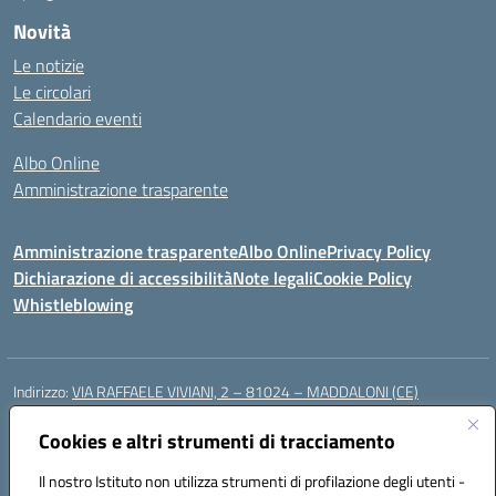
Novità
Le notizie
Le circolari
Calendario eventi
Albo Online
Amministrazione trasparente
Amministrazione trasparente
Albo Online
Privacy Policy
Dichiarazione di accessibilità
Note legali
Cookie Policy
Whistleblowing
Indirizzo:
VIA RAFFAELE VIVIANI, 2 – 81024 – MADDALONI (CE)
Centralino:
0823435949
Email:
ceic8av00r@istruzione.it
Posta elettronica certificata (PEC):
Cookies e altri strumenti di tracciamento
ceic8av00r@pec.istruzione.it
Codice fiscale: 93086020612
Il nostro Istituto non utilizza strumenti di profilazione degli utenti -