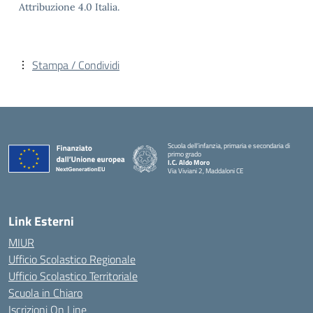
Attribuzione 4.0 Italia.
Stampa / Condividi
Scuola dell’infanzia, primaria e secondaria di
primo grado
I.C. Aldo Moro
Via Viviani 2, Maddaloni CE
— Visita la pagina iniziale della scuola
Link Esterni
MIUR
Ufficio Scolastico Regionale
Ufficio Scolastico Territoriale
Scuola in Chiaro
Iscrizioni On Line