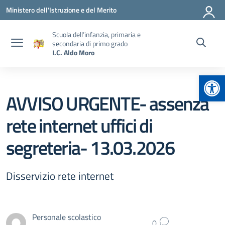
Vai ai contenuti
Vai al menu di navigazione
Vai al footer
Ministero dell'Istruzione e del Merito
Scuola dell’infanzia, primaria e
secondaria di primo grado
I.C. Aldo Moro
Apr
AVVISO URGENTE- assenza
rete internet uffici di
segreteria- 13.03.2026
Disservizio rete internet
Personale scolastico
0