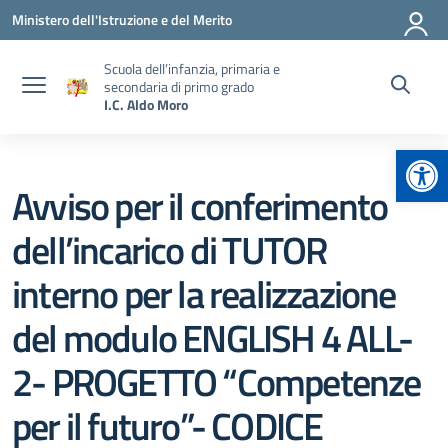
Vai ai contenuti
Vai al menu di navigazione
Vai al footer
Ministero dell'Istruzione e del Merito
Scuola dell’infanzia, primaria e
secondaria di primo grado
I.C. Aldo Moro
Apr
Avviso per il conferimento
dell’incarico di TUTOR
interno per la realizzazione
del modulo ENGLISH 4 ALL-
2- PROGETTO “Competenze
per il futuro”- CODICE