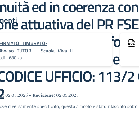
inuità ed in coerenza co
one attuativa del PR F
menti
ltri obiettivi, di rafforza
FIRMATO_TIMBRATO-
Avviso_TUTOR___Scuola_Viva_II
successo formativo e di 
pdf - 680 kb
 CODICE UFFICIO: 113/2
2
o:
02.05.2025
-
Revisione:
02.05.2025
ove diversamente specificato, questo articolo è stato rilasciato sott