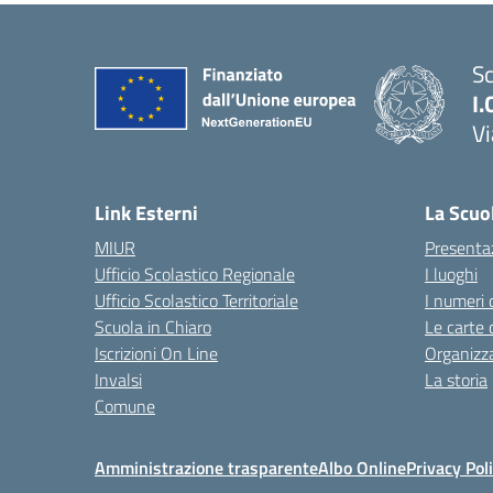
Sc
I.
Vi
— 
Link Esterni
La Scuo
MIUR
Presenta
Ufficio Scolastico Regionale
I luoghi
Ufficio Scolastico Territoriale
I numeri 
Scuola in Chiaro
Le carte 
Iscrizioni On Line
Organizz
Invalsi
La storia
Comune
Amministrazione trasparente
Albo Online
Privacy Pol