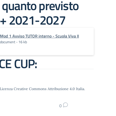
n quanto previsto
SE+ 2021-2027
re le azioni di
Mod 1 Avviso TUTOR interno - Scuola Viva II
document - 16 kb
contrasto della
 CE CUP:
o Licenza Creative Commons Attribuzione 4.0 Italia.
0