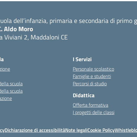
uola dell’infanzia, primaria e secondaria di primo 
C. Aldo Moro
a Viviani 2, Maddaloni CE
Visita la pagina iniziale della scuola
la
I Servizi
zione
Personale scolastico
Famiglie e studenti
della scuola
Percorsi di studio
della scuola
Didattica
azione
Offerta formativa
I progetti delle classi
icy
Dichiarazione di accessibilità
Note legali
Cookie Policy
Whistlebl