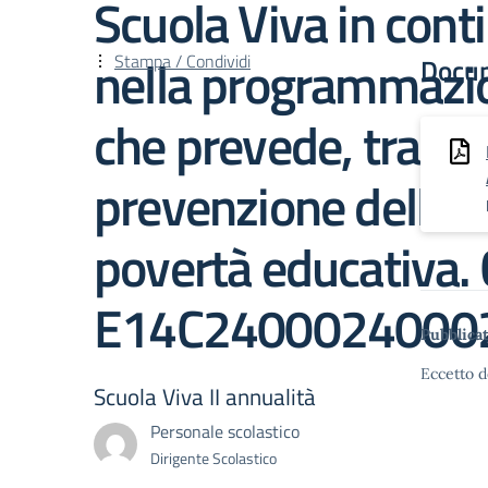
Scuola Viva in cont
nella programmazi
Stampa / Condividi
Docu
che prevede, tra gli a
prevenzione dell’in
povertà educativa.
E14C2400024000
Pubblicat
Eccetto d
Scuola Viva II annualità
Personale scolastico
Dirigente Scolastico