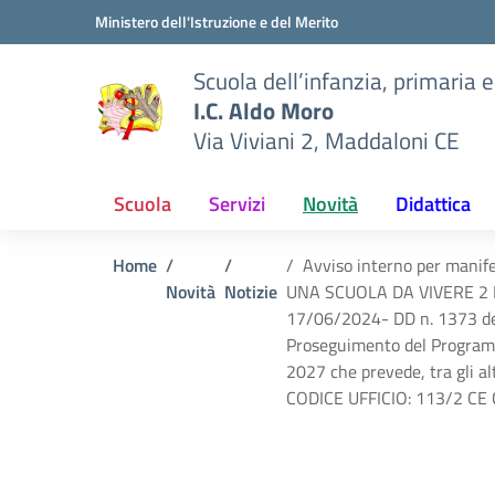
Vai ai contenuti
Vai al menu di navigazione
Vai al footer
Ministero dell'Istruzione e del Merito
Scuola dell’infanzia, primaria 
I.C. Aldo Moro
Via Viviani 2, Maddaloni CE
Scuola
Servizi
Novità
Didattica
Home
Avviso interno per manife
Novità
Notizie
UNA SCUOLA DA VIVERE 2 
17/06/2024- DD n. 1373 del
Proseguimento del Programm
2027 che prevede, tra gli alt
CODICE UFFICIO: 113/2 C