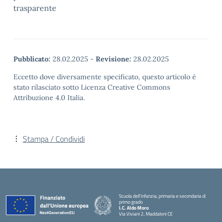
trasparente
Pubblicato:
28.02.2025
-
Revisione:
28.02.2025
Eccetto dove diversamente specificato, questo articolo è
stato rilasciato sotto Licenza Creative Commons
Attribuzione 4.0 Italia.
Stampa / Condividi
Scuola dell’infanzia, primaria e secondaria di
primo grado
I.C. Aldo Moro
Via Viviani 2, Maddaloni CE
— Visita la pagina iniziale della scuola