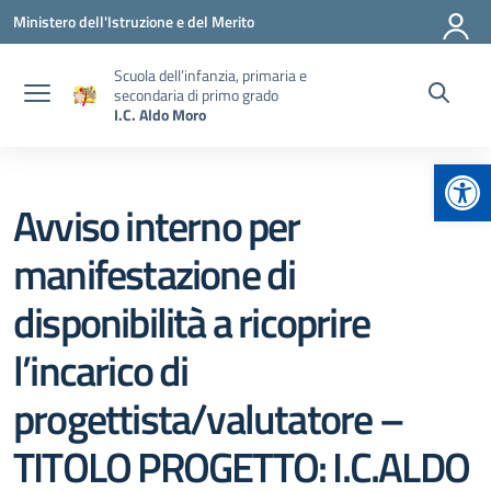
Vai ai contenuti
Vai al menu di navigazione
Vai al footer
Ministero dell'Istruzione e del Merito
Scuola dell’infanzia, primaria e
secondaria di primo grado
I.C. Aldo Moro
Apr
Avviso interno per
manifestazione di
disponibilità a ricoprire
l’incarico di
progettista/valutatore –
TITOLO PROGETTO: I.C.ALDO