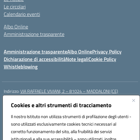
Le circolari
Calendario eventi
Albo Online
Amministrazione trasparente
Amministrazione trasparente
Albo Online
Privacy Policy
Dichiarazione di accessibilità
Note legali
Cookie Policy
Whistleblowing
Indirizzo:
VIA RAFFAELE VIVIANI, 2 – 81024 – MADDALONI (CE)
Centralino:
0823435949
Email:
ceic8av00r@istruzione.it
Posta elettronica certificata (PEC):
Cookies e altri strumenti di tracciamento
ceic8av00r@pec.istruzione.it
Codice fiscale: 93086020612
Il nostro Istituto non utilizza strumenti di profilazione degli utenti -
Codice meccanografico:
CEIC8AV00R
sono utilizzati esclusivamente cookies tecnici necessari al
Codice Indice delle Pubbliche Amministrazioni (IPA): icamm
corretto funzionamento del sito, alla fruibilità dei servizi
Codice unico di fatturazione (CUF): UF8WE6
istituzionali e alla sua accessibilità – sono utilizzati, inoltre,