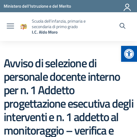
Vai ai contenuti
Vai al menu di navigazione
Vai al footer
Ministero dell'Istruzione e del Merito
Scuola dell’infanzia, primaria e
secondaria di primo grado
I.C. Aldo Moro
Apr
Avviso di selezione di
personale docente interno
per n. 1 Addetto
progettazione esecutiva degli
interventi e n. 1 addetto al
monitoraggio – verifica e