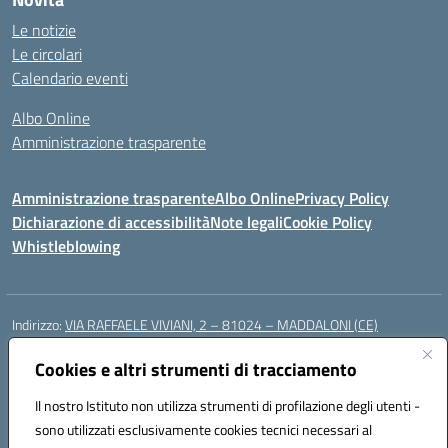
Le notizie
Le circolari
Calendario eventi
Albo Online
Amministrazione trasparente
Amministrazione trasparente
Albo Online
Privacy Policy
Dichiarazione di accessibilità
Note legali
Cookie Policy
Whistleblowing
Indirizzo:
VIA RAFFAELE VIVIANI, 2 – 81024 – MADDALONI (CE)
Centralino:
0823435949
Email:
ceic8av00r@istruzione.it
Posta elettronica certificata (PEC):
Cookies e altri strumenti di tracciamento
ceic8av00r@pec.istruzione.it
Codice fiscale: 93086020612
Il nostro Istituto non utilizza strumenti di profilazione degli utenti -
Codice meccanografico:
CEIC8AV00R
sono utilizzati esclusivamente cookies tecnici necessari al
Codice Indice delle Pubbliche Amministrazioni (IPA): icamm