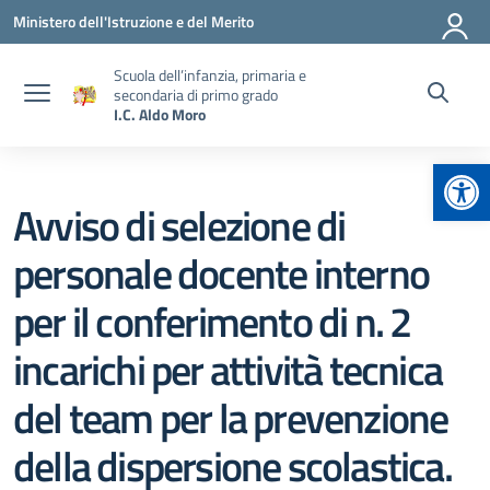
Vai ai contenuti
Vai al menu di navigazione
Vai al footer
Ministero dell'Istruzione e del Merito
Scuola dell’infanzia, primaria e
secondaria di primo grado
I.C. Aldo Moro
Apr
Avviso di selezione di
personale docente interno
per il conferimento di n. 2
incarichi per attività tecnica
del team per la prevenzione
della dispersione scolastica.