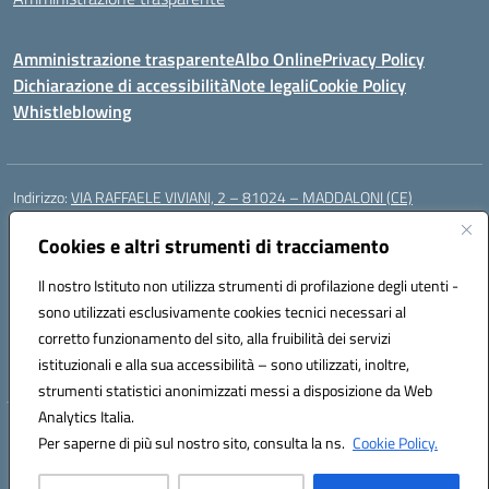
Amministrazione trasparente
Albo Online
Privacy Policy
Dichiarazione di accessibilità
Note legali
Cookie Policy
Whistleblowing
Indirizzo:
VIA RAFFAELE VIVIANI, 2 – 81024 – MADDALONI (CE)
Centralino:
0823435949
Email:
ceic8av00r@istruzione.it
Posta elettronica certificata (PEC):
Cookies e altri strumenti di tracciamento
ceic8av00r@pec.istruzione.it
Codice fiscale: 93086020612
Il nostro Istituto non utilizza strumenti di profilazione degli utenti -
Codice meccanografico:
CEIC8AV00R
sono utilizzati esclusivamente cookies tecnici necessari al
Codice Indice delle Pubbliche Amministrazioni (IPA): icamm
corretto funzionamento del sito, alla fruibilità dei servizi
Codice unico di fatturazione (CUF): UF8WE6
istituzionali e alla sua accessibilità – sono utilizzati, inoltre,
strumenti statistici anonimizzati messi a disposizione da Web
Analytics Italia.
Hosting & Powered by 3D Solution S.r.l.
Per saperne di più sul nostro sito, consulta la ns.
Cookie Policy.
Concept & Design by Designers Italia