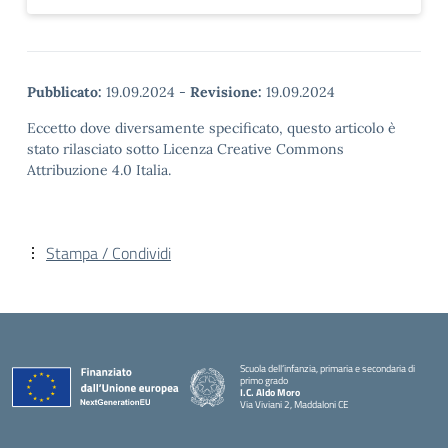
Pubblicato:
19.09.2024
-
Revisione:
19.09.2024
Eccetto dove diversamente specificato, questo articolo è
stato rilasciato sotto Licenza Creative Commons
Attribuzione 4.0 Italia.
Stampa / Condividi
Scuola dell’infanzia, primaria e secondaria di
primo grado
I.C. Aldo Moro
Via Viviani 2, Maddaloni CE
— Visita la pagina iniziale della scuola