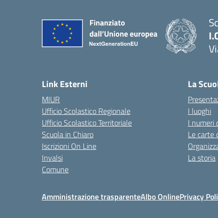
Sc
I.
Vi
— 
Link Esterni
La Scuo
MIUR
Presenta
Ufficio Scolastico Regionale
I luoghi
Ufficio Scolastico Territoriale
I numeri 
Scuola in Chiaro
Le carte 
Iscrizioni On Line
Organizz
Invalsi
La storia
Comune
Amministrazione trasparente
Albo Online
Privacy Pol