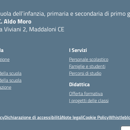
uola dell’infanzia, primaria e secondaria di primo 
C. Aldo Moro
a Viviani 2, Maddaloni CE
Visita la pagina iniziale della scuola
la
I Servizi
zione
Personale scolastico
Famiglie e studenti
della scuola
Percorsi di studio
della scuola
Didattica
azione
Offerta formativa
I progetti delle classi
icy
Dichiarazione di accessibilità
Note legali
Cookie Policy
Whistlebl