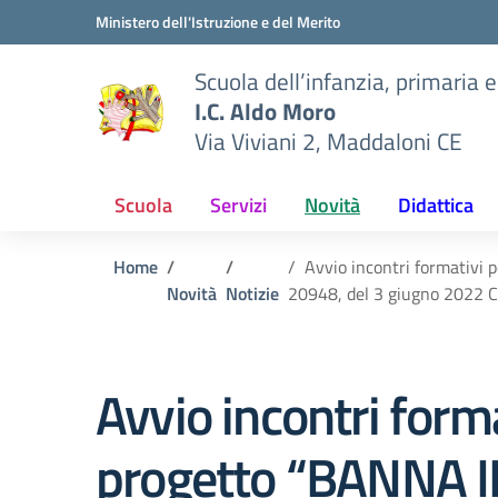
Vai ai contenuti
Vai al menu di navigazione
Vai al footer
Ministero dell'Istruzione e del Merito
Scuola dell’infanzia, primaria 
I.C. Aldo Moro
Via Viviani 2, Maddaloni CE
Scuola
Servizi
Novità
Didattica
Home
Avvio incontri formativi
Novità
Notizie
20948, del 3 giugno 2022
Avvio incontri form
progetto “BANNA IL