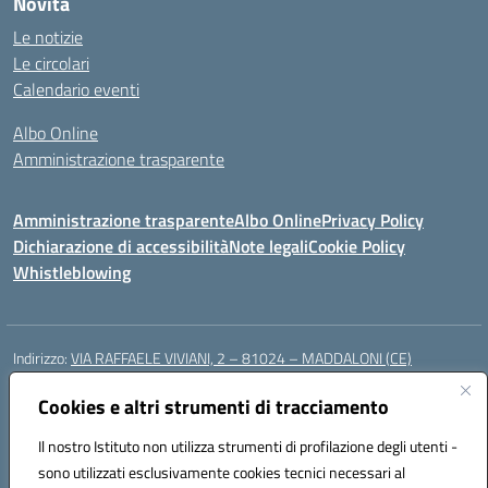
Novità
Le notizie
Le circolari
Calendario eventi
Albo Online
Amministrazione trasparente
Amministrazione trasparente
Albo Online
Privacy Policy
Dichiarazione di accessibilità
Note legali
Cookie Policy
Whistleblowing
Indirizzo:
VIA RAFFAELE VIVIANI, 2 – 81024 – MADDALONI (CE)
Centralino:
0823435949
Email:
ceic8av00r@istruzione.it
Posta elettronica certificata (PEC):
Cookies e altri strumenti di tracciamento
ceic8av00r@pec.istruzione.it
Codice fiscale: 93086020612
Il nostro Istituto non utilizza strumenti di profilazione degli utenti -
Codice meccanografico:
CEIC8AV00R
sono utilizzati esclusivamente cookies tecnici necessari al