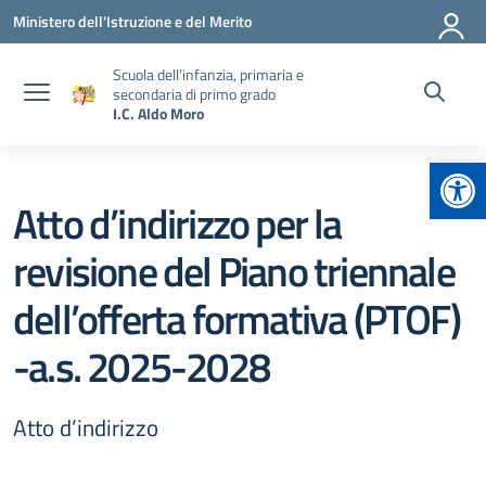
Vai ai contenuti
Vai al menu di navigazione
Vai al footer
Ministero dell'Istruzione e del Merito
Scuola dell’infanzia, primaria e
secondaria di primo grado
I.C. Aldo Moro
Apr
Atto d’indirizzo per la
revisione del Piano triennale
dell’offerta formativa (PTOF)
-a.s. 2025-2028
Atto d’indirizzo