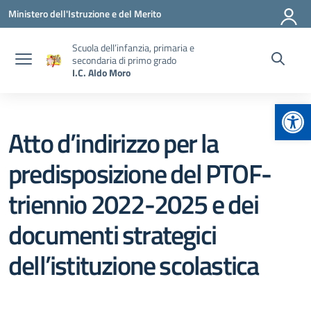
Vai ai contenuti
Vai al menu di navigazione
Vai al footer
Ministero dell'Istruzione e del Merito
Scuola dell’infanzia, primaria e
secondaria di primo grado
I.C. Aldo Moro
Apr
Atto d’indirizzo per la
predisposizione del PTOF-
triennio 2022-2025 e dei
documenti strategici
dell’istituzione scolastica