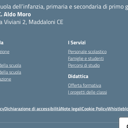
uola dell’infanzia, primaria e secondaria di primo 
C. Aldo Moro
a Viviani 2, Maddaloni CE
Visita la pagina iniziale della scuola
la
I Servizi
zione
Personale scolastico
Famiglie e studenti
della scuola
Percorsi di studio
della scuola
Didattica
azione
Offerta formativa
I progetti delle classi
icy
Dichiarazione di accessibilità
Note legali
Cookie Policy
Whistlebl