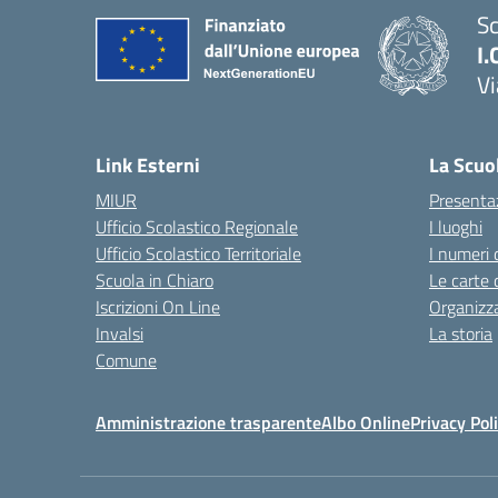
Sc
I.
Vi
— 
Link Esterni
La Scuo
MIUR
Presenta
Ufficio Scolastico Regionale
I luoghi
Ufficio Scolastico Territoriale
I numeri 
Scuola in Chiaro
Le carte 
Iscrizioni On Line
Organizz
Invalsi
La storia
Comune
Amministrazione trasparente
Albo Online
Privacy Pol