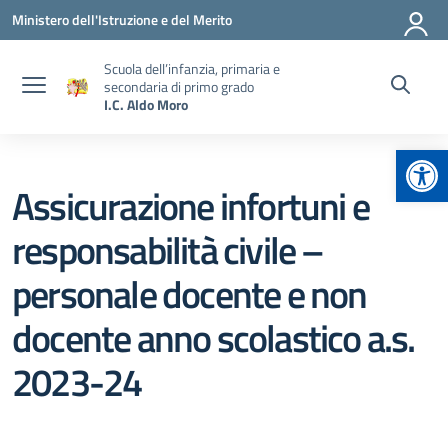
Vai ai contenuti
Vai al menu di navigazione
Vai al footer
Ministero dell'Istruzione e del Merito
Scuola dell’infanzia, primaria e
secondaria di primo grado
I.C. Aldo Moro
Apr
Assicurazione infortuni e
responsabilità civile –
personale docente e non
docente anno scolastico a.s.
2023-24