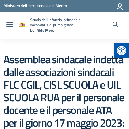
Vai ai contenuti
Vai al menu di navigazione
Vai al footer
Ministero dell'Istruzione e del Merito
Scuola dell’infanzia, primaria e
secondaria di primo grado
I.C. Aldo Moro
Apr
Assemblea sindacale indetta
dalle associazioni sindacali
FLC CGIL, CISL SCUOLA e UIL
SCUOLA RUA per il personale
docente e il personale ATA
per il giorno 17 maggio 2023: